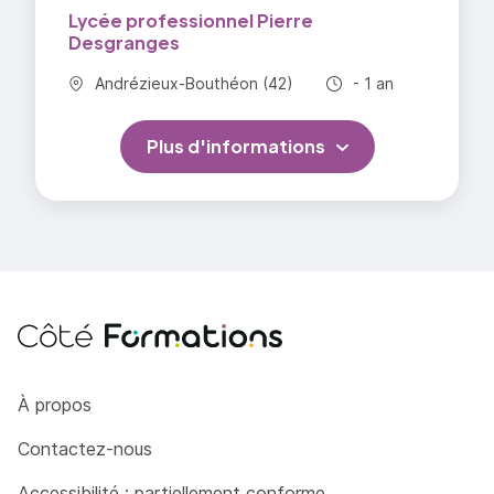
Lycée professionnel Pierre
Desgranges
Commune :
Durée totale :
Andrézieux-Bouthéon (42)
- 1 an
Plus d'informations
Côté Formations
À propos
Contactez-nous
Accessibilité : partiellement conforme