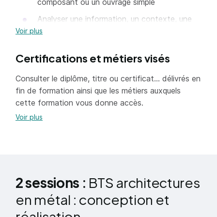
composant ou un ouvrage simple
Analyser une information, un contexte, une
solution
Voir plus
Prescrire un attendu, un besoin, une solution
Certifications et métiers visés
Rechercher des informations, des solutions,
assurer une veille
Consulter le diplôme, titre ou certificat... délivrés en
fin de formation ainsi que les métiers auxquels
Proposer et concevoir une solution technico-
cette formation vous donne accès.
économique
Voir plus
Estimer les coûts
Organiser et piloter une équipe
Représenter graphiquement une idée ou une
solution
2 sessions :
BTS architectures
Élaborer le dossier d’exécution
en métal : conception et
Prévenir les risques liés à la santé et la
réalisation
sécurité au travail