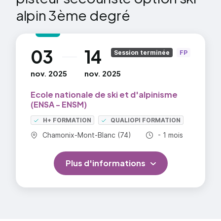
alpin 3ème degré
03
14
au
Session terminée
FP
nov. 2025
nov. 2025
Ecole nationale de ski et d'alpinisme
(ENSA - ENSM)
H+ FORMATION
QUALIOPI FORMATION
Commune :
Durée totale :
Chamonix-Mont-Blanc (74)
- 1 mois
Plus d'informations