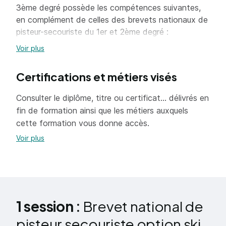
3ème degré possède les compétences suivantes,
en complément de celles des brevets nationaux de
pisteur-secouriste du 1er et 2ème degré :
Voir plus
Gestion de budget
Certifications et métiers visés
Gestion des ressources humaines
Consulter le diplôme, titre ou certificat... délivrés en
Organisation du travail
fin de formation ainsi que les métiers auxquels
Gestion d'inventaire
cette formation vous donne accès.
Connaissances administratives et
Voir plus
réglementaires
Sécurité, secourisme et prévention des
accidents
Préparation de pistes
1 session :
Brevet national de
pisteur secouriste option ski