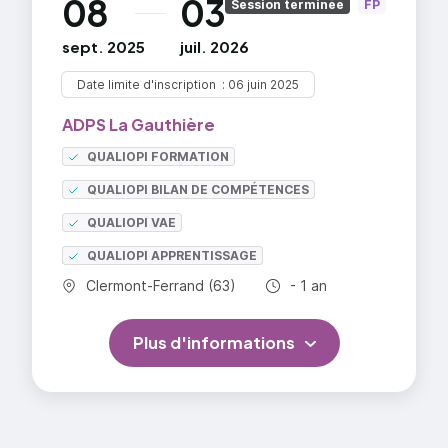
08
03
· Maîtriser et faire appliquer les règlements des
au
Session terminée
FP
disciplines de la mention ou de l'option
sept. 2025
juil. 2026
Garantir des conditions de pratique en sécurité
dans la mention ou dans l'option
Date limite d'inscription
06 juin 2025
ADPS La Gauthière
QUALIOPI FORMATION
QUALIOPI BILAN DE COMPÉTENCES
QUALIOPI VAE
QUALIOPI APPRENTISSAGE
Commune :
Durée totale :
Clermont-Ferrand (63)
- 1 an
Plus d'informations