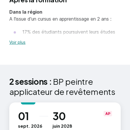
Dans la région
A l'issue d'un cursus en apprentissage en 2 ans :
17% des étudiants poursuivent leurs études
pour ceux qui ne poursuivent pas leurs études,
Voir plus
71% des étudiants trouvent un emploi dans
les 6 mois
Sources : DARES-DEPP InserJeunes sortants
2 sessions :
BP peintre
2023-2024 et 2023-2024/MESR InserSup données
2023 et 2024.
applicateur de revêtements
01
30
au
AP
sept. 2026
juin 2028