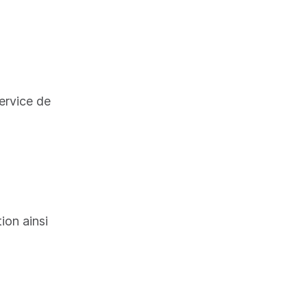
service de
ou partie
tion ainsi