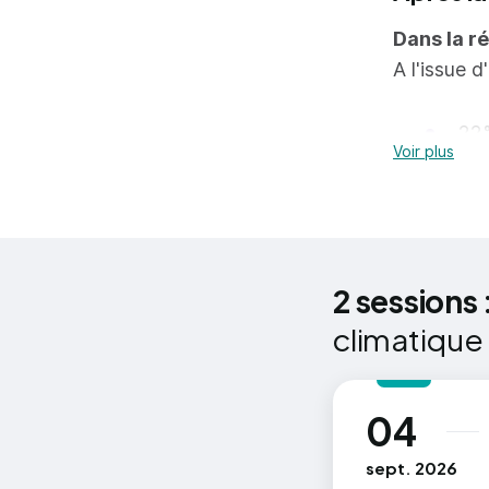
Dans la r
A l'issue 
22%
Voir plus
pou
tro
Sources :
2 sessions 
2024/MESR
climatique 
04
au
sept. 2026