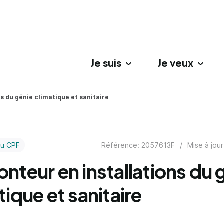
Je suis
Je veux
gation principale
s du génie climatique et sanitaire
Référence: 2057613F
/
Mise à jour
au CPF
nteur en installations du 
tique et sanitaire