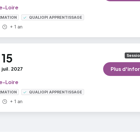
e-Loire
RMATION
QUALIOPI APPRENTISSAGE
Durée totale :
+ 1 an
15
Sessio
juil. 2027
Plus d'info
e-Loire
RMATION
QUALIOPI APPRENTISSAGE
Durée totale :
+ 1 an