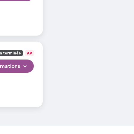
n terminée
AP
rmations