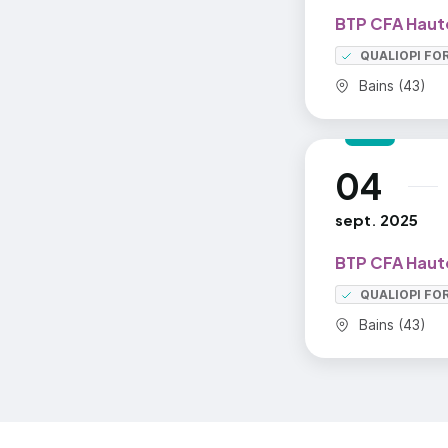
BTP CFA Haut
QUALIOPI FO
Commune :
Bains (43)
04
au
sept. 2025
BTP CFA Haut
QUALIOPI FO
Commune :
Bains (43)