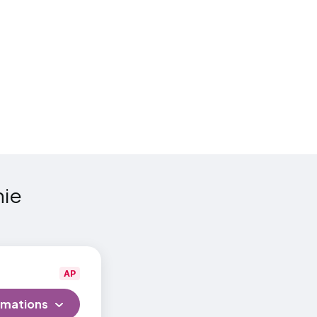
tudiants
23-
nie
AP
rmations