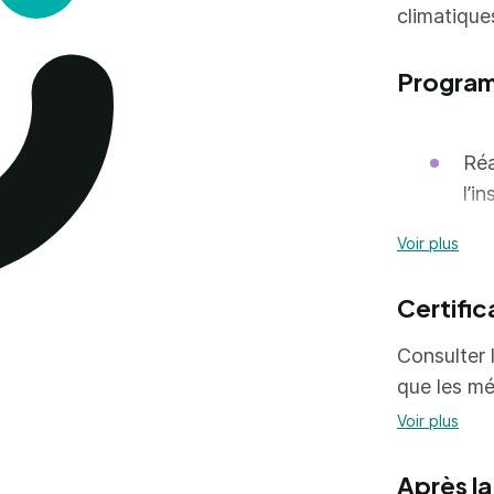
climatiques
Progra
Réa
l’in
Réa
Voir plus
d’u
Certific
Org
Met
Consulter l
que les mé
Voir plus
=> En savoi
Après la