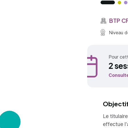
BTP CF
Niveau de
Pour cet
2 ses
Consult
Objecti
Le titulai
effectue l