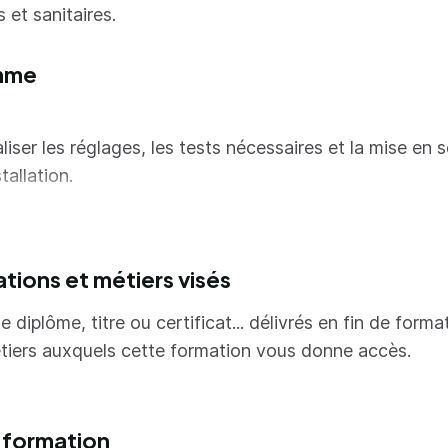
 et sanitaires.
mme
liser les réglages, les tests nécessaires et la mise en 
stallation.
liser le diagnostic, la maintenance corrective de tout 
n système climatique et sanitaire.
ations et métiers visés
aniser son intervention
tre en œuvre les réseaux fluidiques aux équipements
e diplôme, titre ou certificat... délivrés en fin de forma
tiers auxquels cette formation vous donne accès.
r plus
 formation