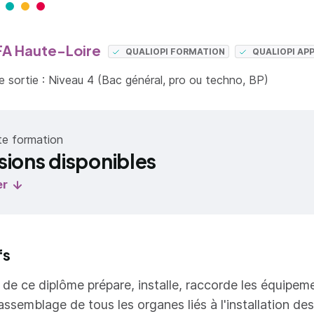
A Haute-Loire
QUALIOPI FORMATION
QUALIOPI AP
 sortie : Niveau 4 (Bac général, pro ou techno, BP)
te formation
sions disponibles
er
fs
re de ce diplôme prépare, installe, raccorde les équipem
'assemblage de tous les organes liés à l'installation d