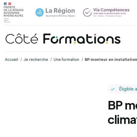
Navi
common.skip_link
Fil d'Ariane
Accueil
Je recherche
Une formation
BP monteur en installation
Éligible 
BP mo
clima