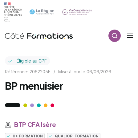
Recherch
Navigation principale
common.skip_link
Éligible au CPF
Référence: 2062205F
/
Mise à jour le
06/06/2026
BP menuisier
BTP CFA Isère
H+ FORMATION
QUALIOPI FORMATION