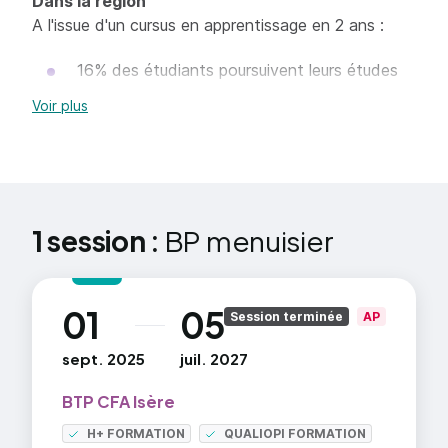
Dans la région
A l'issue d'un cursus en apprentissage en 2 ans :
16% des étudiants poursuivent leurs études
pour ceux qui ne poursuivent pas leurs études,
Voir plus
79% des étudiants trouvent un emploi dans
les 6 mois
Sources : DARES-DEPP InserJeunes sortants
1 session :
BP menuisier
2023-2024 et 2023-2024/MESR InserSup données
2023 et 2024.
01
05
au
Session terminée
AP
sept. 2025
juil. 2027
BTP CFA Isère
H+ FORMATION
QUALIOPI FORMATION