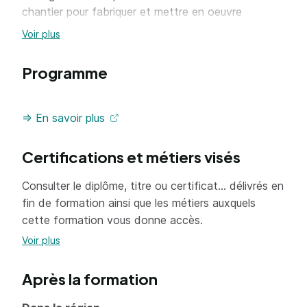
chantier pour fabriquer et mettre en oeuvre
différents ouvrages de menuiserie extérieure et
Voir plus
intérieure ainsi que tout aménagement de pièce,
bureau, cuisine, salle de bains, magasin, salle
Programme
d'exposition, lieux de réunion et d'accueil de publics
=> En savoir plus
Certifications et métiers visés
Consulter le diplôme, titre ou certificat... délivrés en
fin de formation ainsi que les métiers auxquels
cette formation vous donne accès.
Voir plus
Après la formation