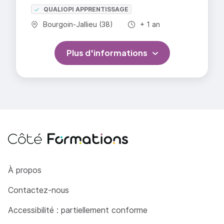
QUALIOPI APPRENTISSAGE
Commune :
Durée totale :
Bourgoin-Jallieu (38)
+ 1 an
Plus d'informations
Côté Formations
À propos
Contactez-nous
Accessibilité : partiellement conforme