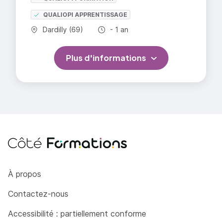
QUALIOPI APPRENTISSAGE
Commune :
Durée totale :
Dardilly (69)
- 1 an
Plus d'informations
Côté Formations
À propos
Contactez-nous
Accessibilité : partiellement conforme