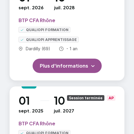
sept. 2026
juil. 2028
BTP CFA Rhône
QUALIOPI FORMATION
QUALIOPI APPRENTISSAGE
Commune :
Durée totale :
Dardilly (69)
- 1 an
Plus d'informations
01
10
au
Session terminée
AP
sept. 2025
juil. 2027
BTP CFA Rhône
QUALIOPI FORMATION