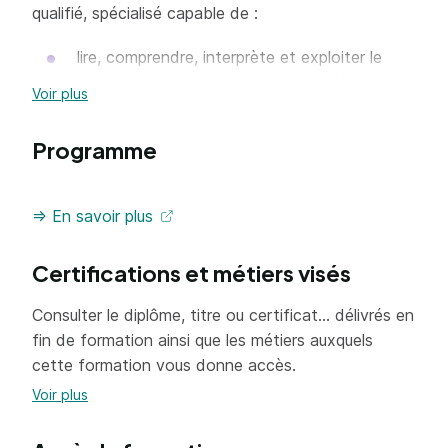
qualifié, spécialisé capable de :
lire, comprendre, interprète et exploiter le
dossier et les notices techniques liées aux
Voir plus
équipements d'une installation
dimensionner, réaliser le descriptif et le
Programme
quantitatif d'une installation frigorifique et/ou
thermique de petite puissance (environ 20
=> En savoir plus
kw)
connaître les exigences réglementaires et
Certifications et métiers visés
environnementales et les appliquer sur
chantier
Consulter le diplôme, titre ou certificat... délivrés en
préparer, installer, raccorder les équipements
fin de formation ainsi que les métiers auxquels
et effectuer l'assemblage de tous les
cette formation vous donne accès.
organes de systèmes frigorifiques et
Voir plus
climatiques
réaliser les réglages, les tests nécessaires et