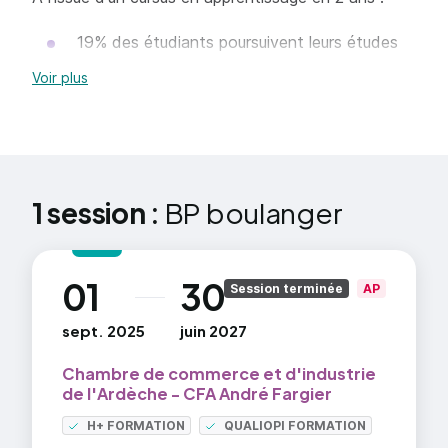
19% des étudiants poursuivent leurs études
pour ceux qui ne poursuivent pas leurs études,
Voir plus
79% des étudiants trouvent un emploi dans
les 6 mois
Sources : DARES-DEPP InserJeunes sortants
1 session :
BP boulanger
2023-2024 et 2023-2024/MESR InserSup données
2023 et 2024.
01
30
au
Session terminée
AP
sept. 2025
juin 2027
Chambre de commerce et d'industrie
de l'Ardèche - CFA André Fargier
H+ FORMATION
QUALIOPI FORMATION