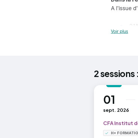
dre
A l'issue 
Gestion de 
21%
Voir plus
pou
gér
tro
ani
gér
Sources :
2 sessions 
rep
2024/MESR
01
au
sept. 2026
CFA Institut 
H+ FORMATI