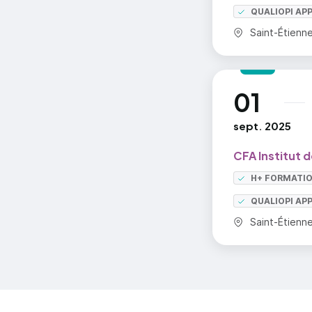
QUALIOPI AP
Commune :
Saint-Étienn
01
au
sept. 2025
CFA Institut 
H+ FORMATI
QUALIOPI AP
Commune :
Saint-Étienn