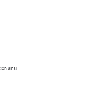
et de
tion ainsi