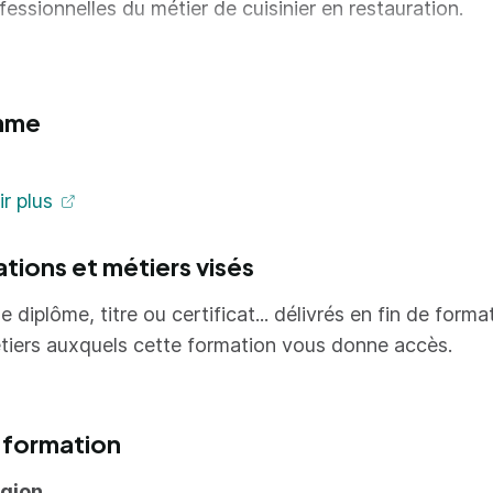
fessionnelles du métier de cuisinier en restauration.
est capable d'accompagner l'évolution de son activité 
séder une vue prospective de son métier.
mme
 et organisation de prestations de restauration
r plus
cevoir des prestations
nifier des prestations
ations et métiers visés
er les approvisionnements et les stocks
e diplôme, titre ou certificat... délivrés en fin de forma
tiers auxquels cette formation vous donne accès.
n et productions de cuisine
aniser et gérer les postes de travail
 formation
siner
égion