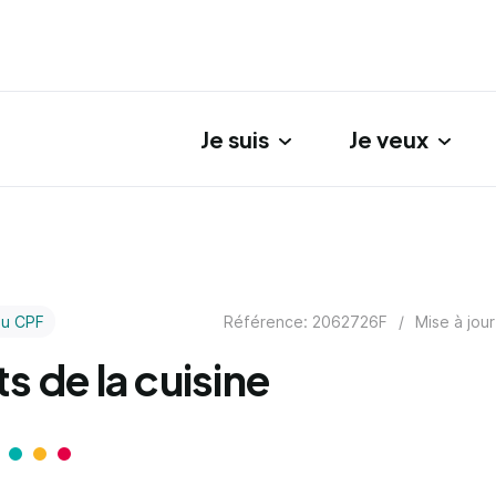
Je suis
Je veux
gation principale
Référence: 2062726F
/
Mise à jour
au CPF
ts de la cuisine