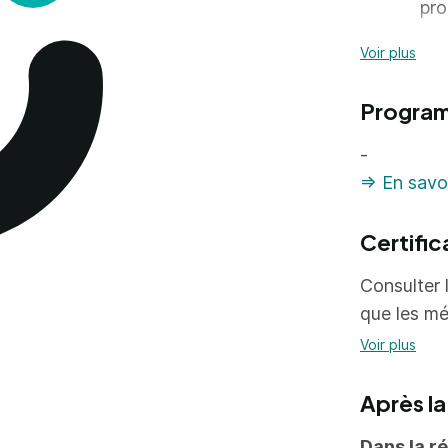
pro
Il 
Voir plus
pos
Progra
Conception
-
=> En savoi
con
pla
Certific
gér
Consulter l
que les mé
Préparatio
Voir plus
org
Après la
cui
Dans la r