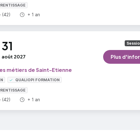
PRENTISSAGE
Durée totale :
e (42)
+ 1 an
31
Sessio
août 2027
Plus d'info
des métiers de Saint-Etienne
ON
QUALIOPI FORMATION
PRENTISSAGE
Durée totale :
e (42)
+ 1 an