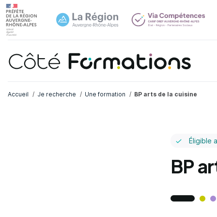
Navi
common.skip_link
Fil d'Ariane
Accueil
Je recherche
Une formation
BP arts de la cuisine
Éligible 
BP ar