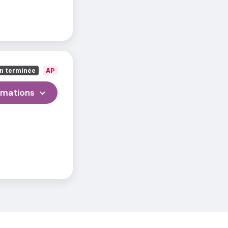
n terminée
AP
rmations