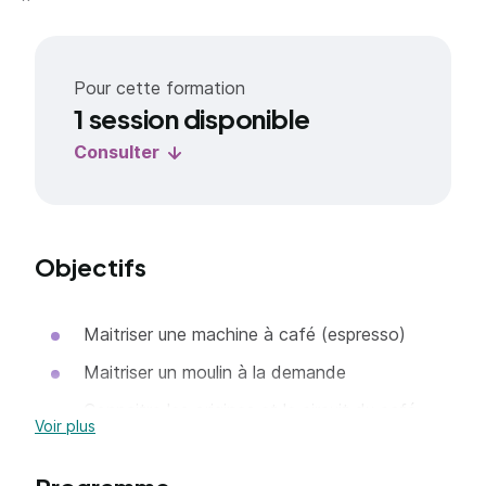
Pour cette formation
1 session disponible
Consulter
Objectifs
Maitriser une machine à café (espresso)
Maitriser un moulin à la demande
Connaitre les origines et le circuit du café
Voir plus
Maitriser la mousse de lait et découvrir le
latte-art