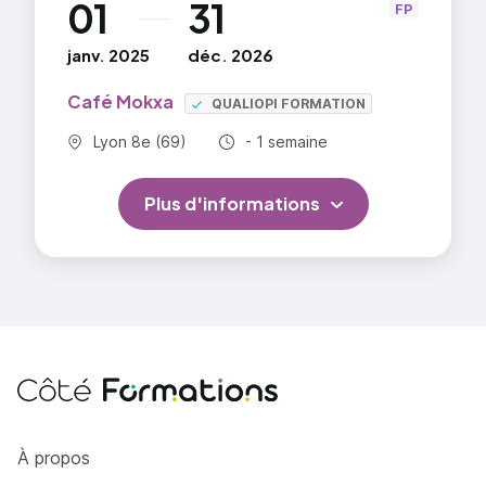
01
31
au
FP
janv. 2025
déc. 2026
Café Mokxa
QUALIOPI FORMATION
Commune :
Durée totale :
Lyon 8e (69)
- 1 semaine
Plus d'informations
Côté Formations
À propos