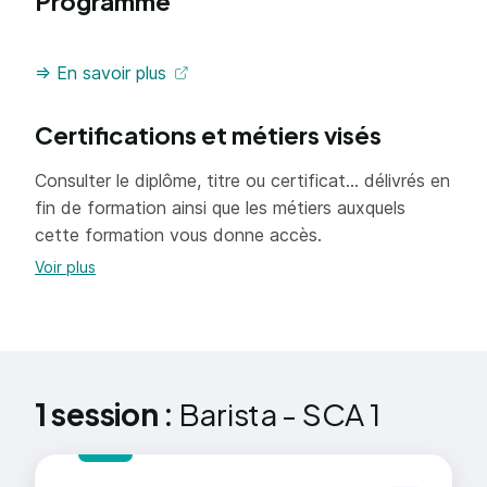
Programme
Découvrir les boissons chaudes et froides
d'un menu de coffee-shop
=> En savoir plus
Vendre et mettre en valeur le café de
manière globale
Certifications et métiers visés
Savoir proposer des alternatives de
Consulter le diplôme, titre ou certificat... délivrés en
dégustation (v60, Aeropress, Chemex ...)
fin de formation ainsi que les métiers auxquels
Découvrir le fonctionnement de la
cette formation vous donne accès.
torréfaction
Voir plus
1 session :
Barista - SCA 1