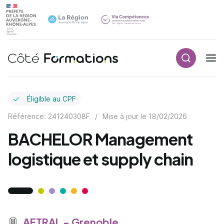
Recherch
Navigation principale
common.skip_link
Éligible au CPF
Référence: 241240308F
/
Mise à jour le
18/02/2026
BACHELOR Management
logistique et supply chain
AFTRAL - Grenoble