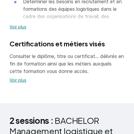
Déterminer les besoins en recrutement et en
formations des équipes logistiques dans le
cadre des organisations de travail, des
besoins en compétences et des fluctuations
Voir plus
des activités logistiques en lien avec les
services concernés afin d’assurer le
Certifications et métiers visés
déroulement optimisé de l’organisation
logistique.
Consulter le diplôme, titre ou certificat... délivrés en
fin de formation ainsi que les métiers auxquels
Organiser le recrutement et l’intégration de
cette formation vous donne accès.
nouveaux collaborateurs en tenant compte
des besoins en compétences en fonction
Voir plus
des opérations logistiques et des
développements d’activité afin de favoriser
et garantir l’organisation du travail des
équipes logistiques.
2 sessions :
BACHELOR
Réaliser les entretiens annuels d’évaluation à
partir des dispositifs réglementaires et des
Management logistique et