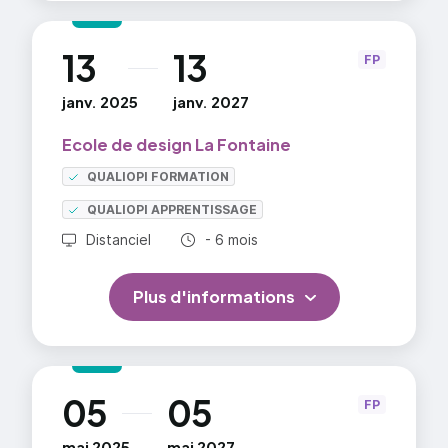
La pédagogie de l'école vise à la meilleure
cohérence entre la personnalité de l'étudiant, ses
attentes et les réalités du marché des arts
13
13
au
FP
appliqués.
janv. 2025
janv. 2027
Programme détaillé sur demande.
Ecole de design La Fontaine
=> En savoir plus
QUALIOPI FORMATION
QUALIOPI APPRENTISSAGE
Durée totale :
Distanciel
- 6 mois
Plus d'informations
05
05
au
FP
mai 2025
mai 2027