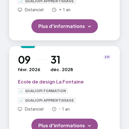
QUALIOPI APPRENTISSAGE
Durée totale :
Distanciel
+ 1 an
Plus d'informations
09
31
au
FP
févr. 2026
déc. 2028
Ecole de design La Fontaine
QUALIOPI FORMATION
QUALIOPI APPRENTISSAGE
Durée totale :
Distanciel
- 1 an
Plus d'informations