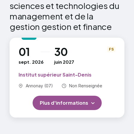
sciences et technologies du
Épreuve / Unité (EU) - 2.1.7. Mathématiques
Épreuve / Unité (EU) - 2.1.8. EPS
management et de la
Épreuve / Unité (EU) - 2.2.1. Enseignements de
gestion gestion et finance
spécialité
Épreuve / Unité (EU) - 2.2.2. Enseignements
optionnels
01
30
au
=> En savoir plus
FS
sept. 2026
juin 2027
Institut supérieur Saint-Denis
Commune :
Durée totale :
Annonay (07)
Non Renseignée
Plus d'informations