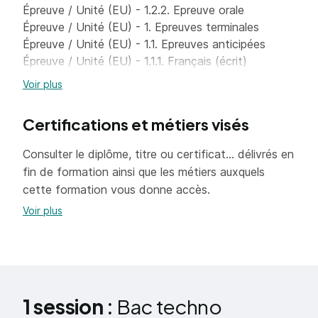
Épreuve / Unité (EU) - 1.2.2. Epreuve orale
Épreuve / Unité (EU) - 1. Epreuves terminales
Épreuve / Unité (EU) - 1.1. Epreuves anticipées
Épreuve / Unité (EU) - 1.1.1. Français (écrit)
Épreuve / Unité (EU) - 1.1.2. Français(oral)
Voir plus
Épreuve / Unité (EU) - 1.2. Epreuves finales
Épreuve / Unité (EU) - 1.2.1. Philosophie
Certifications et métiers visés
Épreuve / Unité (EU) - 1.2.3. Epreuve de spécialité
Épreuve / Unité (EU) - 2. Epreuves en contrôle
Consulter le diplôme, titre ou certificat... délivrés en
continu
fin de formation ainsi que les métiers auxquels
Épreuve / Unité (EU) - 2.1. Enseignements
cette formation vous donne accès.
communs
Voir plus
Épreuve / Unité (EU) - 2.1.1 Français
Épreuve / Unité (EU) - 2.1.2. Philosophie
Épreuve / Unité (EU) - 2.1.3. Histoire-géographie
Épreuve / Unité (EU) - 2.1.4. Enseignement moral et
civique
Épreuve / Unité (EU) - 2.1.5.Langue vivante A
1 session :
Bac techno
Épreuve / Unité (EU) - 2.1.6. Langue vivante B