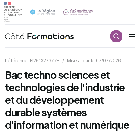
Recherch
Navigation principale
common.skip_link
Référence: FI261327377F
/
Mise à jour le
07/07/2026
Bac techno sciences et
technologies de l'industrie
et du développement
durable systèmes
d'information et numérique