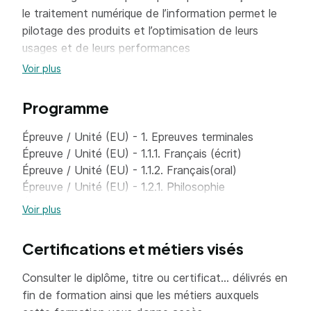
le traitement numérique de l’information permet le
pilotage des produits et l’optimisation de leurs
usages et de leurs performances
environnementales. Il apporte les compétences
Voir plus
nécessaires pour développer des solutions
intégrées, matérielles et logicielles, utiles à la
Programme
conception de produits communicants
Épreuve / Unité (EU) - 1. Epreuves terminales
Épreuve / Unité (EU) - 1.1.1. Français (écrit)
Épreuve / Unité (EU) - 1.1.2. Français(oral)
Épreuve / Unité (EU) - 1.2.1. Philosophie
Épreuve / Unité (EU) - 1.2.2. épreuve orale
Voir plus
Épreuve / Unité (EU) - 2.1.1. Français
Épreuve / Unité (EU) - 2.1.2. Philosophie
Certifications et métiers visés
Épreuve / Unité (EU) - 2.1.4. Enseignement moral et
civique
Consulter le diplôme, titre ou certificat... délivrés en
Épreuve / Unité (EU) - 2.1.5. Langue vivante A
fin de formation ainsi que les métiers auxquels
Épreuve / Unité (EU) - 2.1.6. Langue vivante B