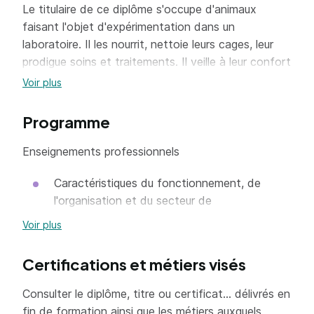
Le titulaire de ce diplôme s'occupe d'animaux
faisant l'objet d'expérimentation dans un
laboratoire. Il les nourrit, nettoie leurs cages, leur
prodigue soins et traitements. Il veille à leur confort
dans les respect des règles d'hygiène et sécurité en
Voir plus
vigueur.
Programme
Enseignements professionnels
Il intervient directement sur les animaux dans le
cadre de l'expérimentation (injections,
Caractéristiques du fonctionnement, de
prélèvements,...) dont il enregistre les données
l'organisation et du secteur de
techniques, il peut participer à la rédaction des
l'expérimentation animale
comptes-rendus pour la partie le concernant.
Voir plus
Fonctionnement et gestion de l'unité animale.
Certifications et métiers visés
Connaissances scientifiques et
technologiques liées à l'animal et son
Consulter le diplôme, titre ou certificat... délivrés en
environnement.
fin de formation ainsi que les métiers auxquels