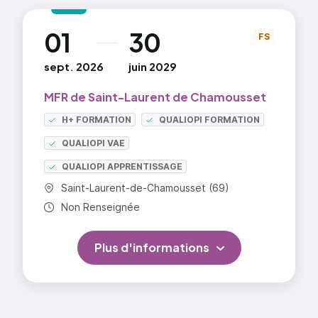
fonctionnalité : normes d'hygiène, nettoyage
et désinfection des locaux.
01
30
au
FS
Module d'adaptation professionnelle.
sept. 2026
juin 2029
Sous statut scolaire, l'élève est en stage pendant
22 semaines réparties sur les 3 ans du bac pro.
MFR de Saint-Laurent de Chamousset
H+ FORMATION
QUALIOPI FORMATION
=> En savoir plus
QUALIOPI VAE
QUALIOPI APPRENTISSAGE
Commune :
Saint-Laurent-de-Chamousset (69)
Durée totale :
Non Renseignée
Plus d'informations