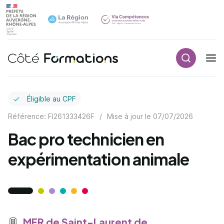
Recherch
Navigation principale
common.skip_link
Éligible au CPF
Référence: FI261333426F
/
Mise à jour le
07/07/2026
Bac pro technicien en
expérimentation animale
MFR de Saint-Laurent de