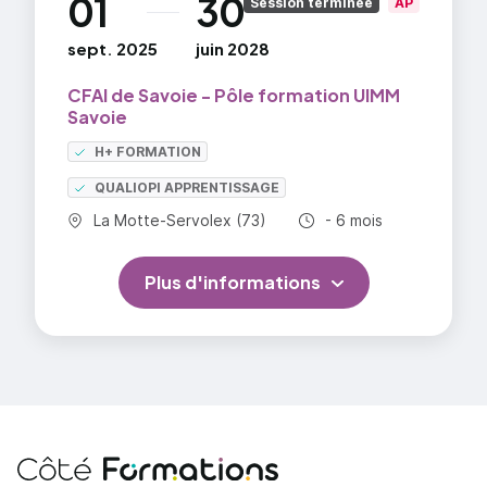
01
30
au
Session terminée
AP
sept. 2025
juin 2028
CFAI de Savoie - Pôle formation UIMM
Savoie
H+ FORMATION
QUALIOPI APPRENTISSAGE
Commune :
Durée totale :
La Motte-Servolex (73)
- 6 mois
Plus d'informations