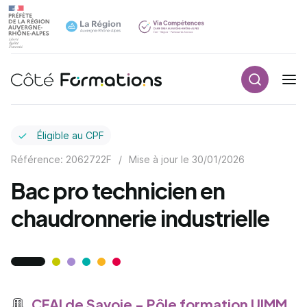
Recherch
Navigation principale
common.skip_link
Éligible au CPF
Référence: 2062722F
/
Mise à jour le
30/01/2026
Bac pro technicien en
chaudronnerie industrielle
CFAI de Savoie - Pôle formation UIMM