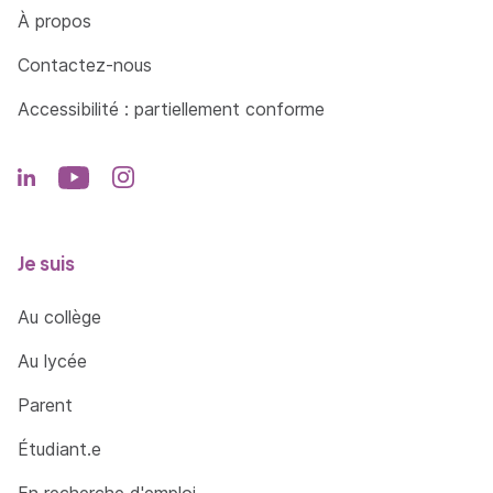
Côté Formations
À propos
Contactez-nous
Accessibilité : partiellement conforme
Je suis
Au collège
Au lycée
Parent
Étudiant.e
En recherche d'emploi