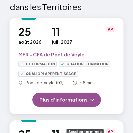
dans les Territoires
2023 et 2024.
25
11
au
AP
août 2026
juil. 2027
MFR - CFA de Pont de Veyle
H+ FORMATION
QUALIOPI FORMATION
QUALIOPI APPRENTISSAGE
Commune :
Durée totale :
Pont-de-Veyle (01)
- 6 mois
Plus d'informations
au
Session terminée
AP