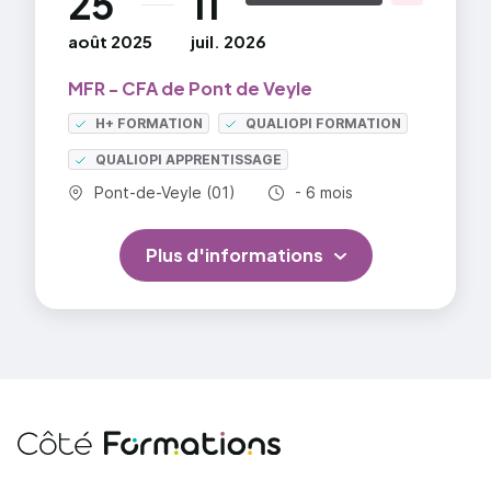
25
11
août 2025
juil. 2026
MFR - CFA de Pont de Veyle
H+ FORMATION
QUALIOPI FORMATION
QUALIOPI APPRENTISSAGE
Commune :
Durée totale :
Pont-de-Veyle (01)
- 6 mois
Plus d'informations