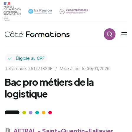
Recherch
Navigation principale
common.skip_link
Éligible au CPF
Référence: 251271820F
/
Mise à jour le
30/01/2026
Bac pro métiers de la
logistique
AFTRAL - Saint-Quentin-Fallavier