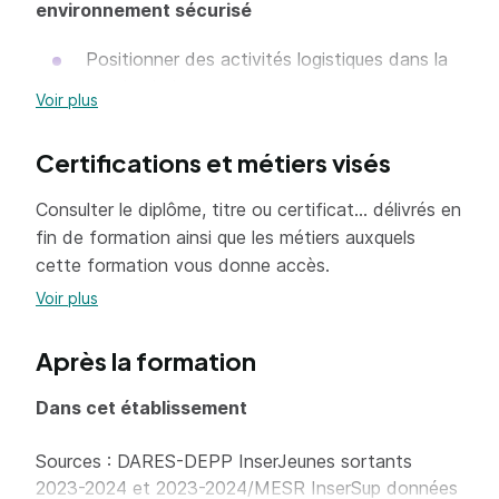
environnement sécurisé
Positionner des activités logistiques dans la
supply chain
Voir plus
Mettre en œuvre les règles de sécurité dans
le cadre de la prévention des risques et des
Certifications et métiers visés
dangers
Consulter le diplôme, titre ou certificat... délivrés en
Préparer l’action de réception
fin de formation ainsi que les métiers auxquels
Traiter les opérations de réception des
cette formation vous donne accès.
produits selon les procédures
Voir plus
Mettre en stock les produits
Après la formation
Gérer le suivi des stocks
Dans cet établissement
Mise en oeuvre coordonnée des activités
logistiques pour la satisfaction du client
Sources : DARES-DEPP InserJeunes sortants
2023-2024 et 2023-2024/MESR InserSup données
Répondre à la demande des clients internes