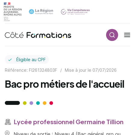
Recherch
Navigation principale
common.skip_link
Éligible au CPF
Référence: FI261324803F
/
Mise à jour le
07/07/2026
Bac pro métiers de l'accueil
Lycée professionnel Germaine Tillion
Niveau de sortie : Niveau 4 (Bac général, pro ou