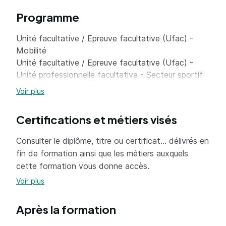
Prendre contact avec le public
Programme
Identifier la demande
Unité facultative / Epreuve facultative (Ufac) -
Traiter la demande
Mobilité
Unité facultative / Epreuve facultative (Ufac) -
Gérer les flux
Unité professionnelle facultative - Secteur sportif
Gérer les conflits
=> En savoir plus
Voir plus
Gérer l’information et des prestations à des fins
organisationnelles
Certifications et métiers visés
Gérer l’information
Consulter le diplôme, titre ou certificat... délivrés en
fin de formation ainsi que les métiers auxquels
Gérer des prestations internes et externes
cette formation vous donne accès.
Contribuer à la mise en œuvre de projet lié à
Voir plus
l’accueil
Après la formation
Gérer la relation commerciale