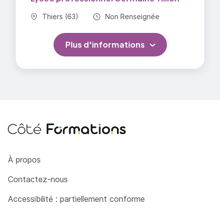
Commune :
Durée totale :
Thiers (63)
Non Renseignée
Plus d'informations
Côté Formations
À propos
Contactez-nous
Accessibilité : partiellement conforme