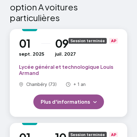
Langue vivante ou Langue des signes française
option A voitures
(LSF)
particulières
Unité facultative / Epreuve facultative (Ufac) -
Mobilité
01
09
au
Session terminée
AP
sept. 2025
juil. 2027
Lycée général et technologique Louis
Armand
Commune :
Durée totale :
Chambéry (73)
+ 1 an
Plus d'informations
au
Session terminée
AP