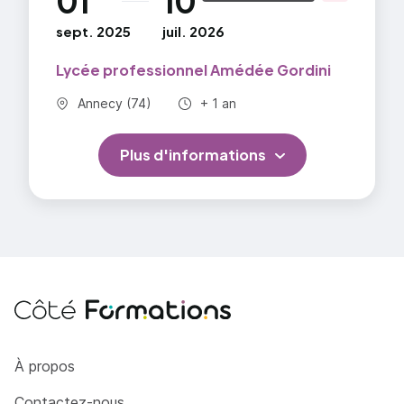
01
10
sept. 2025
juil. 2026
Lycée professionnel Amédée Gordini
Commune :
Durée totale :
Annecy (74)
+ 1 an
Plus d'informations
Côté Formations
À propos
Contactez-nous