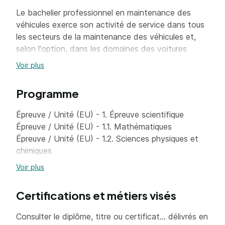
Le bachelier professionnel en maintenance des
véhicules exerce son activité de service dans tous
les secteurs de la maintenance des véhicules et,
selon l'option, dans les domaines des voitures
particulières, des véhicules de transport routier ou
Voir plus
des motocycles.
Le titulaire de ce baccalauréat professionnel peut
Programme
intervenir :
Épreuve / Unité (EU) - 1. Épreuve scientifique
dans les entreprises qui dépendent des
Épreuve / Unité (EU) - 1.1. Mathématiques
réseaux des constructeurs ;
Épreuve / Unité (EU) - 1.2. Sciences physiques et
dans les entreprises qui traitent les véhicules
chimiques
toutes marques ;
Épreuve / Unité (EU) - 2. Analyse préparatoire à
Voir plus
une intervention
dans les services de maintenance des
Épreuve / Unité (EU) - 3. Épreuve prenant en
entreprises de transport ;
Certifications et métiers visés
compte la formation en entreprise
dans les services de maintenance de flottes
Épreuve / Unité (EU) - 3.1. Réalisation
Consulter le diplôme, titre ou certificat... délivrés en
de véhicules.
d'interventions sur véhicule