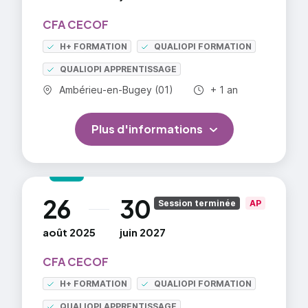
CFA CECOF
H+ FORMATION
QUALIOPI FORMATION
QUALIOPI APPRENTISSAGE
Commune :
Durée totale :
Ambérieu-en-Bugey (01)
+ 1 an
Plus d'informations
26
30
au
Session terminée
AP
août 2025
juin 2027
CFA CECOF
H+ FORMATION
QUALIOPI FORMATION
QUALIOPI APPRENTISSAGE