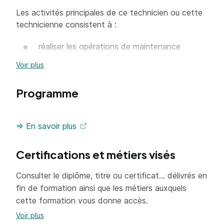
Les activités principales de ce technicien ou cette
technicienne consistent à :
réaliser les opérations de maintenance
périodique et corrective ;
Voir plus
effectuer des diagnostics sur les véhicules ;
Programme
réceptionner et restituer le véhicule ;
participer à l'organisation de la maintenance.
=> En savoir plus
Réalisée dans le cadre d'une démarche de
Certifications et métiers visés
maintenance et de service, son action implique un
comportement visant des objectifs de qualité dans
Consulter le diplôme, titre ou certificat... délivrés en
le travail individuel et au sein de l'équipe.
fin de formation ainsi que les métiers auxquels
Dans toutes ses activités, le (la) titulaire du
cette formation vous donne accès.
baccalauréat professionnel maintenance des
Voir plus
véhicules doit :