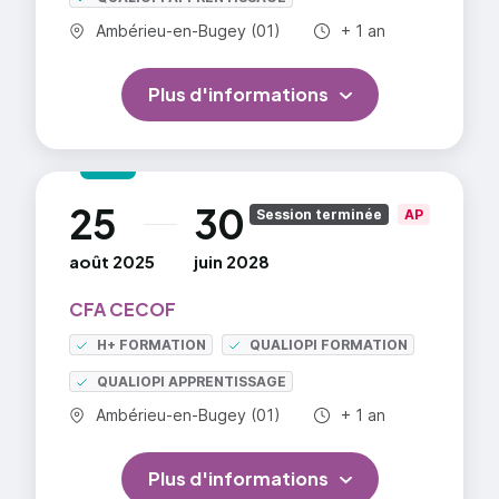
Commune :
Durée totale :
Ambérieu-en-Bugey (01)
+ 1 an
Plus d'informations
25
30
au
Session terminée
AP
août 2025
juin 2028
CFA CECOF
H+ FORMATION
QUALIOPI FORMATION
QUALIOPI APPRENTISSAGE
Commune :
Durée totale :
Ambérieu-en-Bugey (01)
+ 1 an
Plus d'informations