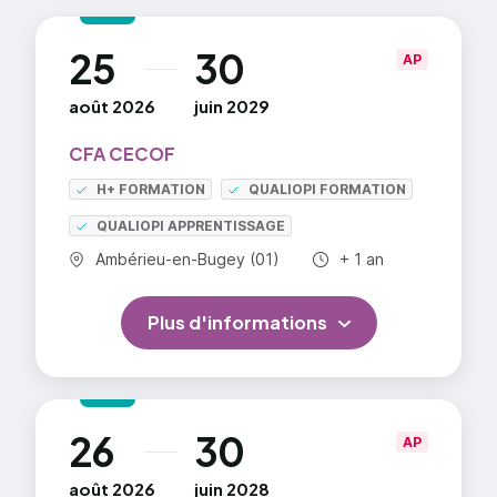
25
30
au
AP
août 2026
juin 2029
CFA CECOF
H+ FORMATION
QUALIOPI FORMATION
QUALIOPI APPRENTISSAGE
Commune :
Durée totale :
Ambérieu-en-Bugey (01)
+ 1 an
Plus d'informations
26
30
au
AP
août 2026
juin 2028