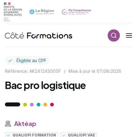
Recherch
Navigation principale
common.skip_link
Éligible au CPF
Référence: AK241245005F
/
Mise à jour le
07/08/2026
Bac pro logistique
Aktéap
QUALIOPI FORMATION
QUALIOPI VAE