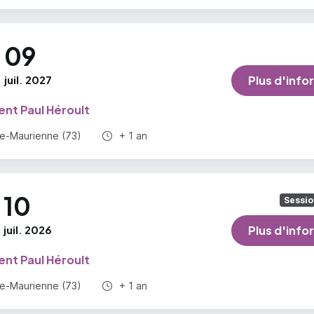
09
juil. 2027
Plus d'info
ent Paul Héroult
Durée totale :
e-Maurienne (73)
+ 1 an
10
Sessio
juil. 2026
Plus d'info
ent Paul Héroult
Durée totale :
e-Maurienne (73)
+ 1 an