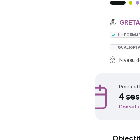
GRETA 
H+ FORMA
QUALIOPI 
Niveau de
Pour cet
4 ses
Consult
Objecti