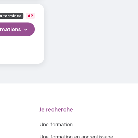
n terminée
AP
rmations
Je recherche
Une formation
Une formation en apprentissage