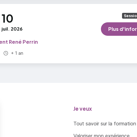
10
Sessio
juil. 2026
Plus d'info
ent René Perrin
Durée totale :
+ 1 an
Je veux
Tout savoir sur la formation
Valoriser mon expérience