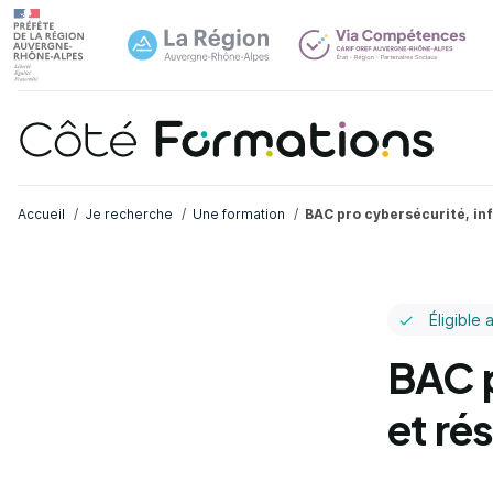
Navi
common.skip_link
Fil d'Ariane
Accueil
Je recherche
Une formation
BAC pro cybersécurité, in
Éligible 
BAC p
et ré