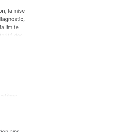
ion, la mise
diagnostic,
a limite
tarité des
in de
stallation
système
ème, en vue
tion de
 formation
isées en
tion ainsi