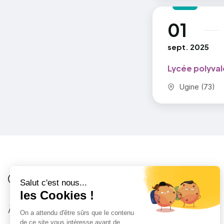
01
au
sept. 2025
Lycée polyval
Commune :
Ugine (73)
Je suis
Au collège
Côté Formations
À propos
Au lycée