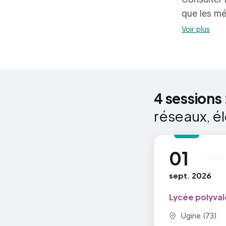
ins
milieu pro
que les mé
Épreuve / U
ass
Voir plus
Maintenan
ou 
Épreuve / 
éta
Épreuve / 
pre
Épreuve / 
ass
Épreuve / 
4 sessions 
enseigneme
avo
réseaux, é
Épreuve / 
Épreuve / 
civique
01
au
Épreuve / 
sept. 2026
Épreuve / 
Unité facu
Lycée polyval
Unité facu
Commune :
Ugine (73)
Unité facu