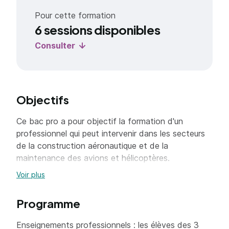
Pour cette formation
6 sessions disponibles
Consulter
Objectifs
Ce bac pro a pour objectif la formation d'un
professionnel qui peut intervenir dans les secteurs
de la construction aéronautique et de la
maintenance des avions et hélicoptères.
Le titulaire du bac pro aéronautique intervient dans
Voir plus
les secteurs de la construction ou de la
maintenance des aéronefs (avion, hélicoptère ). Il a
Programme
appris, à préparer, réaliser des opérations
techniques et en assurer la traçabilité, dans le
Enseignements professionnels : les élèves des 3