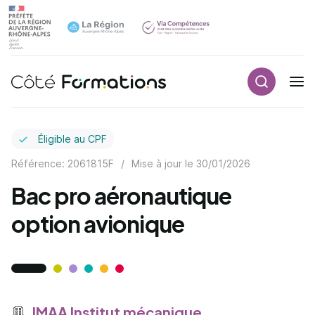
Recherch
Navigation principale
common.skip_link
Éligible au CPF
Référence: 2061815F
/
Mise à jour le
30/01/2026
Bac pro aéronautique
option avionique
IMAA Institut mécanique