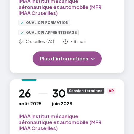
IMAA Institut mécanique
aéronautique et automobile (MFR
facteurs affectant les performances,
IMAA Cruseilles)
communication, erreur humaine, danger sur le lieu de
travail.
QUALIOPI FORMATION
=> En savoir plus
QUALIOPI APPRENTISSAGE
Commune :
Durée totale :
Cruseilles (74)
- 6 mois
Plus d'informations
26
30
au
Session terminée
AP
août 2025
juin 2028
IMAA Institut mécanique
aéronautique et automobile (MFR
IMAA Cruseilles)