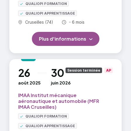
QUALIOPI FORMATION
QUALIOPI APPRENTISSAGE
Commune :
Durée totale :
Cruseilles (74)
- 6 mois
Plus d'informations
26
30
au
Session terminée
AP
août 2025
juin 2026
IMAA Institut mécanique
aéronautique et automobile (MFR
IMAA Cruseilles)
QUALIOPI FORMATION
QUALIOPI APPRENTISSAGE