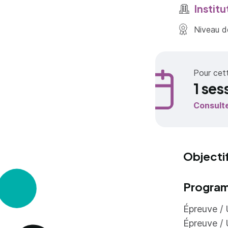
Institu
Niveau de
Pour cet
1 ses
Consult
Objecti
Progra
Épreuve / 
Épreuve / 