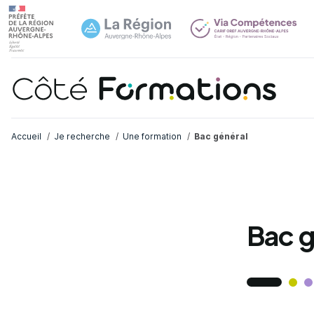
Navi
common.skip_link
Fil d'Ariane
Accueil
Je recherche
Une formation
Bac général
Bac g