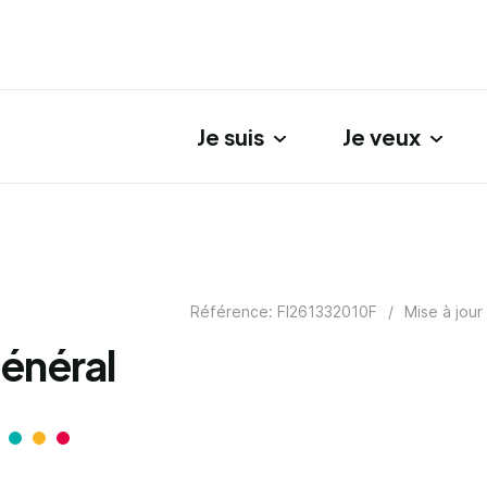
Je suis
Je veux
gation principale
Référence: FI261332010F
/
Mise à jour
énéral