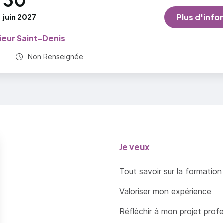
30
Unité (EU) - 2.3. Enseignements optionnels
juin 2027
Plus d'info
Unité (EU) - 2.1. Enseignements communs
r plus
rieur Saint-Denis
Durée totale :
)
Non Renseignée
Je veux
Tout savoir sur la formation
Valoriser mon expérience
Réfléchir à mon projet prof