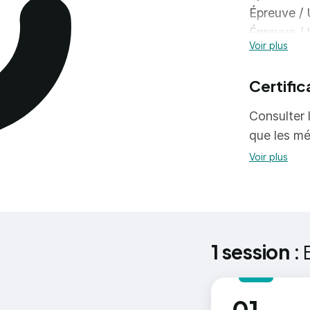
Épreuve / U
Épreuve / U
Voir plus
Épreuve / 
Épreuve / U
Certific
Épreuve / 
Épreuve / 
Consulter l
Épreuve / 
que les mé
Épreuve / U
Voir plus
Épreuve / 
Épreuve / 
Épreuve / 
Épreuve / 
Épreuve / 
1 session :
Épreuve / 
Épreuve / 
Épreuve / 
au