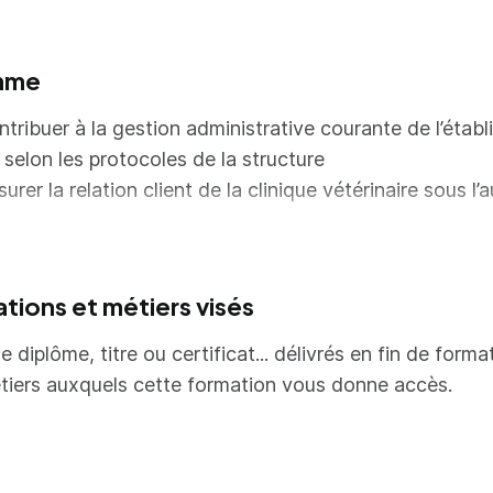
tification, conformément aux besoins des professionne
 décrit dans la convention collective et plus précisém
mme
venant le titulaire du titre d'Auxiliaire spécialisé vétérin
 polyvalence de compétences liées à l'animation de l'e
tribuer à la gestion administrative courante de l’étab
également à l'assistanat aux soins des docteurs vétérin
 selon les protocoles de la structure
te polyvalence se traduit également par l'acquisition 
rer la relation client de la clinique vétérinaire sous l’
pétences telles que le développement de la relation cl
 connaissances en communication digitale.
ler à l’hygiène et la sécurité d’une structure vétérinair
ister techniquement le vétérinaire
ations et métiers visés
e diplôme, titre ou certificat... délivrés en fin de forma
tiers auxquels cette formation vous donne accès.