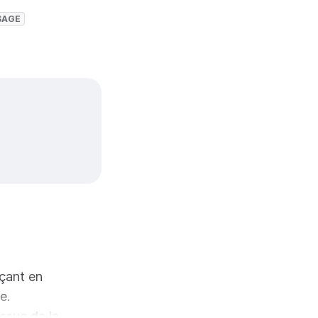
SAGE
rçant en
e.
ssue de la