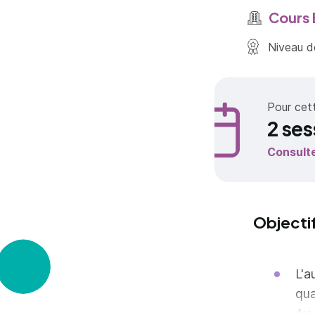
Cours 
Niveau de
Pour cet
2 ses
Consult
Objecti
L'a
qua
Au 