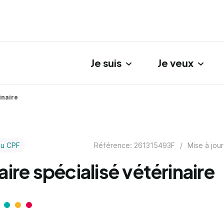
Je suis
Je veux
gation principale
inaire
Référence: 261315493F
/
Mise à jour
au CPF
aire spécialisé vétérinaire