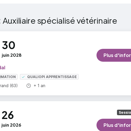
:
Auxiliaire spécialisé vétérinaire
30
juin 2028
Plus d'info
al
RMATION
QUALIOPI APPRENTISSAGE
Durée totale :
rand (63)
+ 1 an
26
Sessi
juin 2026
Plus d'info