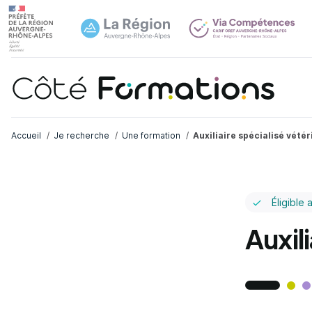
Navi
common.skip_link
Fil d'Ariane
Accueil
Je recherche
Une formation
Auxiliaire spécialisé vétér
Éligible 
Auxili