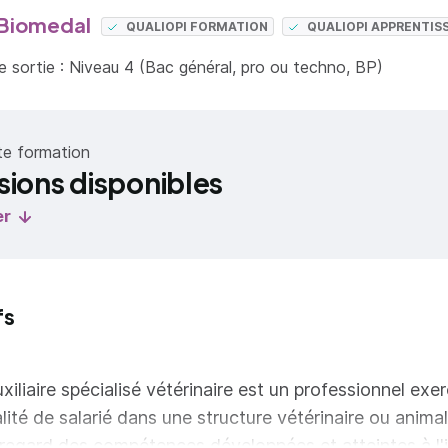
Biomedal
QUALIOPI FORMATION
QUALIOPI APPRENTIS
 sortie : Niveau 4 (Bac général, pro ou techno, BP)
te formation
sions disponibles
er
fs
uxiliaire spécialisé vétérinaire est un professionnel exe
lité de salarié dans une structure vétérinaire ou animal
regard des compétences développées et atteintes à l'i