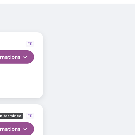
FP
rmations
on terminée
FP
rmations