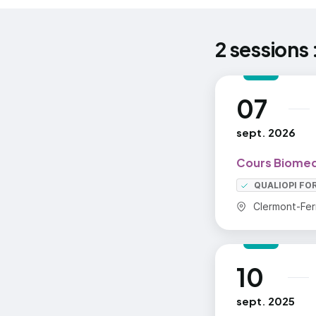
2 sessions 
07
au
sept. 2026
Cours Biomed
QUALIOPI FO
Commune :
Clermont-Fer
10
au
sept. 2025