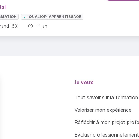
al
RMATION
QUALIOPI APPRENTISSAGE
Durée totale :
rand (63)
- 1 an
Je veux
Tout savoir sur la formation
Valoriser mon expérience
Réfléchir à mon projet prof
Évoluer professionnellement