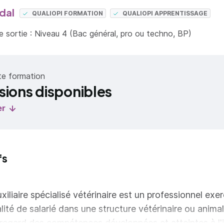
dal
QUALIOPI FORMATION
QUALIOPI APPRENTISSAGE
 sortie : Niveau 4 (Bac général, pro ou techno, BP)
te formation
sions disponibles
er
fs
uxiliaire spécialisé vétérinaire est un professionnel exe
lité de salarié dans une structure vétérinaire ou animal
regard des compétences développées et atteintes à l'i