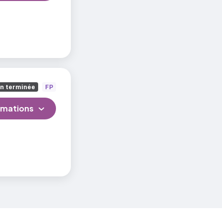
on terminée
FP
rmations