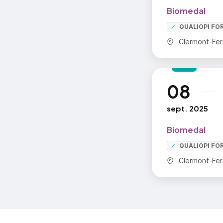
Biomedal
QUALIOPI FO
Commune :
Clermont-Fer
08
au
sept. 2025
Biomedal
QUALIOPI FO
Commune :
Clermont-Fer