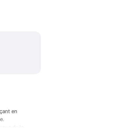
rçant en
e.
ssue de la