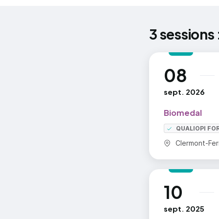
3 sessions 
08
au
sept. 2026
Biomedal
QUALIOPI FO
Commune :
Clermont-Fer
10
au
sept. 2025