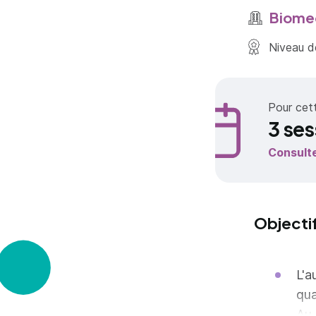
Biome
Niveau de
Pour cet
3 ses
Consult
Objecti
L'a
qua
Au 