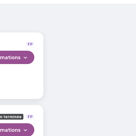
FP
rmations
on terminée
FP
rmations