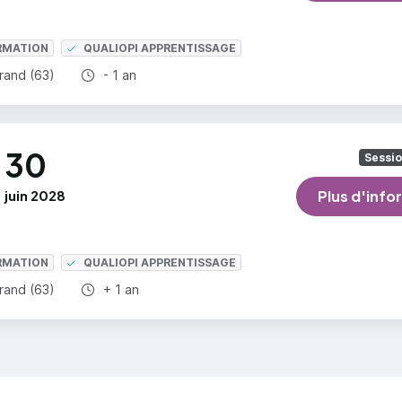
RMATION
QUALIOPI APPRENTISSAGE
Durée totale :
rand (63)
- 1 an
30
Sessi
juin 2028
Plus d'info
RMATION
QUALIOPI APPRENTISSAGE
Durée totale :
rand (63)
+ 1 an