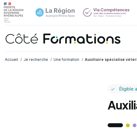
Navi
common.skip_link
Fil d'Ariane
Accueil
Je recherche
Une formation
Auxiliaire spécialisé vétér
Éligible 
Auxili