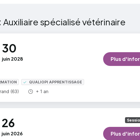
:
Auxiliaire spécialisé vétérinaire
30
juin 2028
Plus d'info
RMATION
QUALIOPI APPRENTISSAGE
Durée totale :
rand (63)
+ 1 an
26
Sessi
juin 2026
Plus d'info