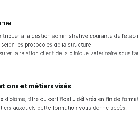
tification, conformément aux besoins des professionne
 décrit dans la convention collective et plus précisém
mme
venant le titulaire du titre d'Auxiliaire spécialisé vétérin
 polyvalence de compétences liées à l'animation de l'e
tribuer à la gestion administrative courante de l’étab
également à l'assistanat aux soins des docteurs vétérin
 selon les protocoles de la structure
te polyvalence se traduit également par l'acquisition 
rer la relation client de la clinique vétérinaire sous l’
pétences telles que le développement de la relation cl
 connaissances en communication digitale.
ler à l’hygiène et la sécurité d’une structure vétérinair
ister techniquement le vétérinaire
ations et métiers visés
e diplôme, titre ou certificat... délivrés en fin de forma
tiers auxquels cette formation vous donne accès.