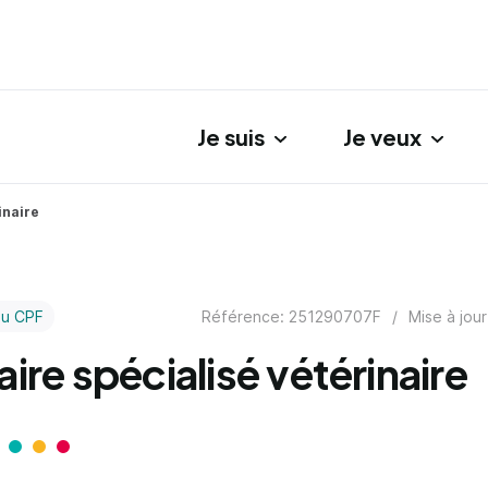
Je suis
Je veux
gation principale
inaire
Référence: 251290707F
/
Mise à jour
au CPF
aire spécialisé vétérinaire