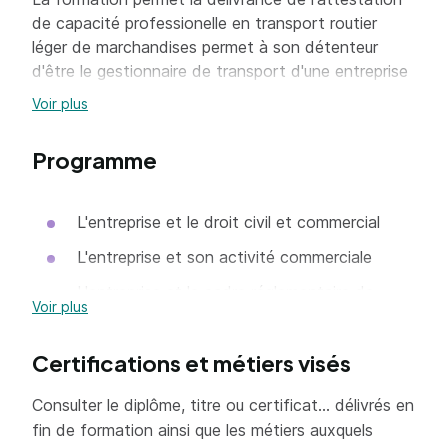
de capacité professionelle en transport routier
léger de marchandises permet à son détenteur
d'être le gestionnaire de transport d'une entreprise
de transport routier de marchandises utilisant
Voir plus
exclusivement des véhicules n'excédant pas un
poids maximum autorisé de 3,5 tonnes.
Programme
L'entreprise et le droit civil et commercial
L'entreprise et son activité commerciale
L'entreprise et le cadre réglementaire de
Voir plus
l'activité transport
L'entreprise et son activité financière
Certifications et métiers visés
L'entreprise et ses salariés
Consulter le diplôme, titre ou certificat... délivrés en
L'entreprise et la sécurité
fin de formation ainsi que les métiers auxquels