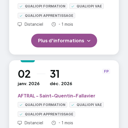
QUALIOPI FORMATION
QUALIOPI VAE
QUALIOPI APPRENTISSAGE
Durée totale :
Distanciel
- 1 mois
Plus d'informations
02
31
au
FP
janv. 2026
déc. 2026
AFTRAL - Saint-Quentin-Fallavier
QUALIOPI FORMATION
QUALIOPI VAE
QUALIOPI APPRENTISSAGE
Durée totale :
Distanciel
- 1 mois