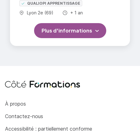
QUALIOPI APPRENTISSAGE
Commune :
Durée totale :
Lyon 2e (69)
+ 1 an
Plus d'informations
Côté Formations
À propos
Contactez-nous
Accessibilité : partiellement conforme