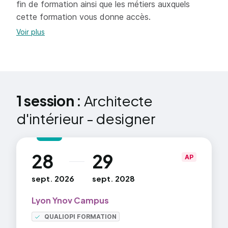
fin de formation ainsi que les métiers auxquels
d’intérieur
cette formation vous donne accès.
Concevoir le projet d’architecture d’intérieur
Voir plus
Piloter un projet d’architecture d’intérieur
Gérer et développer l’activité d’un architecte
d’intérieur
1 session :
Architecte
d'intérieur - designer
28
29
au
AP
sept. 2026
sept. 2028
Lyon Ynov Campus
QUALIOPI FORMATION