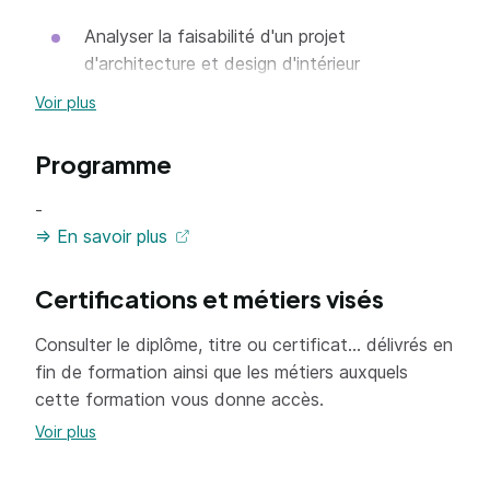
Analyser la faisabilité d'un projet
d'architecture et design d'intérieur
Identification des besoins et attentes du
Voir plus
maître d'ouvrage (MOA) et des contraintes
afférentes au projet, dans le cadre d'un appel
Programme
d'offre public ou privé, ou d'une commande
-
directe
=> En savoir plus
Visite du bâtiment et des espaces intérieurs
et analyse de la demande par rapport aux
Certifications et métiers visés
potentialités du site
Collecte des documents nécessaires à la
Consulter le diplôme, titre ou certificat... délivrés en
faisabilité du projet d'architecture et design
fin de formation ainsi que les métiers auxquels
d'intérieur (documents réglementaires, plans
cette formation vous donne accès.
techniques )
Voir plus
Élaboration d'un rapport de faisabilité