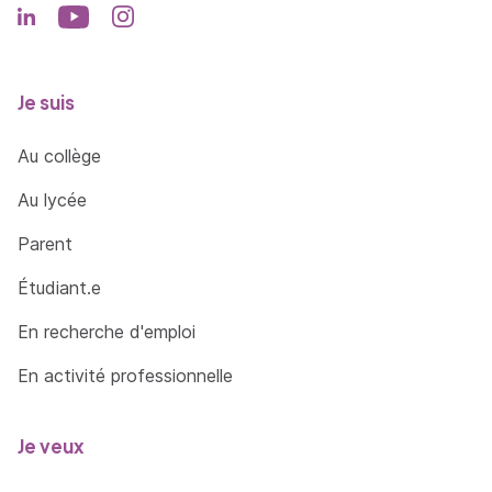
Piloter les travaux d'exécution d'architecture
et design d`intérieur
Je suis
Constitution d'un dossier d'appel d'offres
auprès d'entreprises prestataires corps de
Au collège
métier et de bureaux d'études ingénierie
Recrutement des prestataires du projet
Au lycée
d'architecture et design d`intérieur
Parent
(maçonnerie, cloisonnerie , plâtrerie,
menuiseries , peinture, plomberie,
Étudiant.e
électricité/domotique, carrelage, serrurerie,
En recherche d'emploi
ébénisterie ).
Planification des différentes phases
En activité professionnelle
d'intervention des corps de métiers sur le
chantier d'architecture et design d`intérieur
Je veux
Organisation des travaux du chantier