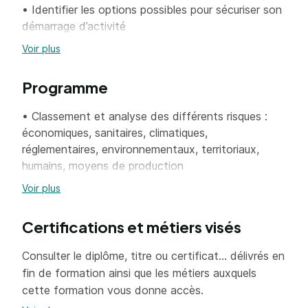
• Identifier les options possibles pour sécuriser son
démarrage d’activité
• Prévenir les risques humains
Voir plus
• Optimiser la viabilité et la vivabilité de son projet
• Arbitrer les choix conséquences/coût/sécurité
Programme
pour son entreprise et pour soi-même
• Classement et analyse des différents risques :
économiques, sanitaires, climatiques,
réglementaires, environnementaux, territoriaux,
humains, moyens de production
• Comment les prévenir ?
Voir plus
• Importance de l’anticipation, la maîtrise technique
et des coûts de production, la marge de sécurité
Certifications et métiers visés
économique, la non saturation des facteurs
humains.
Consulter le diplôme, titre ou certificat... délivrés en
• Travail personnel d’identification des risques
fin de formation ainsi que les métiers auxquels
principaux pour son projet, analyse de la fréquence,
cette formation vous donne accès.
pertes potentielles, stratégie pour gérer ce risque.