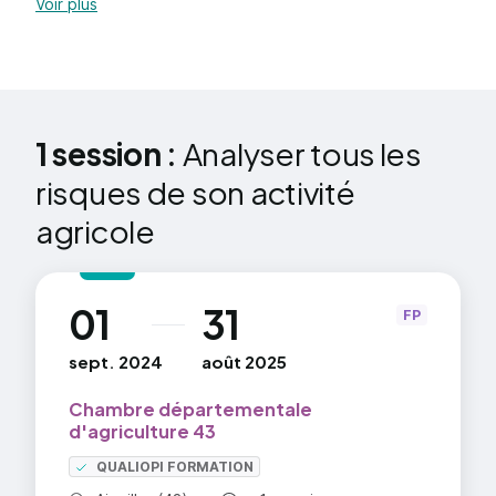
Voir plus
• Identification pour chacun des objectifs de
viabilité et vivabilité du projet
1 session :
Analyser tous les
risques de son activité
agricole
01
31
au
FP
sept. 2024
août 2025
Chambre départementale
d'agriculture 43
QUALIOPI FORMATION