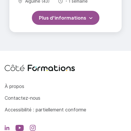
Commune :
Durée totale :
Aiguilhe (43)
- 1 semaine
Plus d'informations
Côté Formations
À propos
Contactez-nous
Accessibilité : partiellement conforme