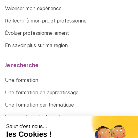
Valoriser mon expérience
Mettre en œuvre les consignes de sécurité
générales en appliquant les protocoles et le
Réfléchir à mon projet professionnel
règlement de l’établissement
Évoluer professionnellement
Mettre en oeuvre les techniques d'entretien des
En savoir plus sur ma région
cabines et des équipements
Utiliser les produits de nettoyage et de
Je recherche
désinfection appropriés en les dosant selon
les protocoles
Une formation
Nettoyer les cabines de soins et les
Une formation en apprentissage
équipements pour les maintenir en état de
disponibilité
Une formation par thématique
Stocker et éliminer le linge et les produits en
Un organisme de formation
respectant les circuits mis en place par
l’établissement
Un conseiller
Contrôler l’efficacité des opérations de