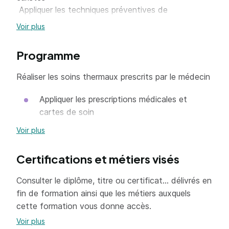
Appliquer les techniques préventives de
manutention et les règles de sécurité
Voir plus
Mettre en oeuvre les techniques d'entretien des
cabines et des équipements
Programme
Réaliser les soins thermaux prescrits par le médecin
Appliquer les prescriptions médicales et
cartes de soin
Préparer le soin thermal en mesurant les
Voir plus
quantités d’eau, de boue, de gaz nécessaires
Certifications et métiers visés
Adapter le soin thermal (pression du jet d’eau,
température de l’eau ,etc...)
Consulter le diplôme, titre ou certificat... délivrés en
Dispenser les soins thermaux conformément
fin de formation ainsi que les métiers auxquels
aux prescriptions médicales
cette formation vous donne accès.
Voir plus
Expliquer le soin thermal réalisé