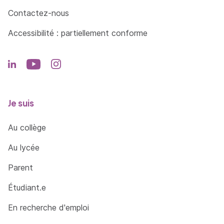
AJOUTER DU SON ET DE LA VIDÉO
Contactez-nous
Les formats audio
Accessibilité : partiellement conforme
Ajout de son à une animation et à un bouton
Les formats vidéo
Les méthodes d’importation des vidéos
Utilisation de l’assistant d’importation vidéo
Je suis
LA PUBLICATION
Au collège
Utilisation de l’assistant d’exportation
Au lycée
Les différents paramètres d’exportation
Parent
Le format Gif
Étudiant.e
Intégration dans HTML
En recherche d'emploi
Publier pour les réseaux sociaux