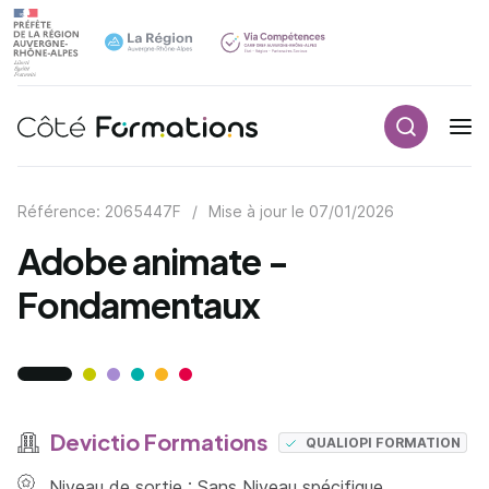
Recherch
Navigation principale
common.skip_link
Référence: 2065447F
/
Mise à jour le
07/01/2026
Adobe animate -
Fondamentaux
Devictio Formations
QUALIOPI FORMATION
Niveau de sortie : Sans Niveau spécifique