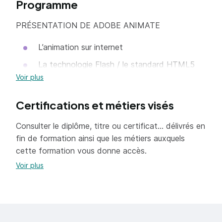
Programme
interpolation de mouvement, mouvement le long
d'une trajectoire, ajout de son et vidéo. Publication
PRÉSENTATION DE ADOBE ANIMATE
: Exportation, paramètres, format GIF, intégration
HTML, publication sur les réseaux sociaux.
L’animation sur internet
La technologie Flash / le standard HTML5
Voir plus
Présentation des possibilités
L’interface
Certifications et métiers visés
L’ESPACE DE TRAVAIL
Consulter le diplôme, titre ou certificat... délivrés en
fin de formation ainsi que les métiers auxquels
Utilisation des différents panneaux
cette formation vous donne accès.
Paramétrage des préférences
Voir plus
Créer un premier document
Préparer la gestion du projet
Les formats d’importation