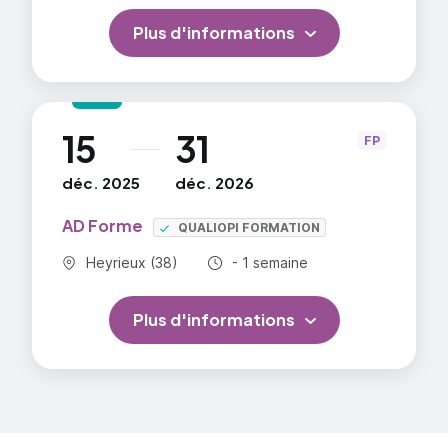
Plus d'informations
15
31
au
FP
déc. 2025
déc. 2026
AD Forme
QUALIOPI FORMATION
Commune :
Durée totale :
Heyrieux (38)
- 1 semaine
Plus d'informations