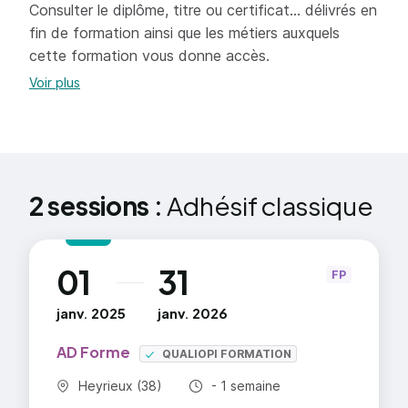
Consulter le diplôme, titre ou certificat... délivrés en
fin de formation ainsi que les métiers auxquels
cette formation vous donne accès.
Voir plus
2 sessions :
Adhésif classique
01
31
au
FP
janv. 2025
janv. 2026
AD Forme
QUALIOPI FORMATION
Commune :
Durée totale :
Heyrieux (38)
- 1 semaine