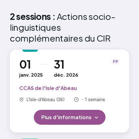
2 sessions :
Actions socio-
linguistiques
complémentaires du CIR
01
31
au
FP
janv. 2025
déc. 2026
CCAS de l'Isle d'Abeau
Commune :
Durée totale :
L'Isle-d'Abeau (38)
- 1 semaine
Plus d'informations