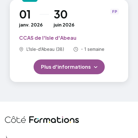
01
30
au
FP
janv. 2026
juin 2026
CCAS de l'Isle d'Abeau
Commune :
Durée totale :
L'Isle-d'Abeau (38)
- 1 semaine
Plus d'informations
Côté Formations