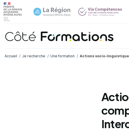
Navi
common.skip_link
Fil d'Ariane
Accueil
Je recherche
Une formation
Actions socio-linguistique
Actio
compl
Inter