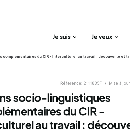
Je suis
Je veux
gation principale
s complémentaires du CIR - Interculturel au travail : découverte et t
Référence: 2111835F
/
Mise à jou
ns socio-linguistiques
émentaires du CIR -
culturel au travail : découv