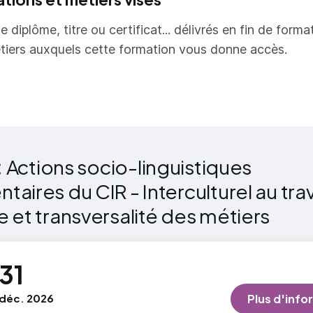
préparatoires aux diplômes et la prise en charge du DE
 la rentrée
e diplôme, titre ou certificat... délivrés en fin de forma
tiers auxquels cette formation vous donne accès.
:
Actions socio-linguistiques
ires du CIR - Interculturel au trava
 et transversalité des métiers
31
déc. 2026
Plus d'info