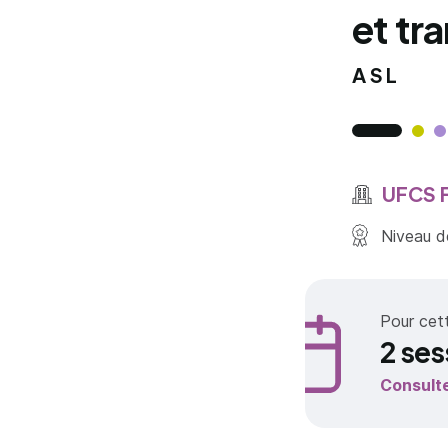
et tr
ASL
UFCS F
Niveau de
Pour cet
2 ses
Consult