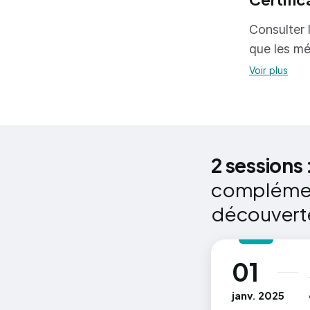
les cours 
décidées à
Consulter l
que les mé
Voir plus
2 sessions 
complémenta
découverte
01
au
janv. 2025