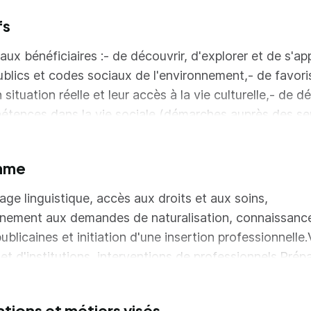
fs
ux bénéficiaires :- de découvrir, d'explorer et de s'app
blics et codes sociaux de l'environnement,- de favoris
 situation réelle et leur accès à la vie culturelle,- de 
étences dans la vie sociale (démarches auprès des se
ccompagnement dans la scolarité de leurs enfants…)- d
ences de communication afin de mieux s'insérer dans 
mme
 professionnelle.- de mieux s'approprier leur environne
rcer leur confiance en soi.
age linguistique, accès aux droits et aux soins,
ement aux demandes de naturalisation, connaissanc
ublicaines et initiation d'une insertion professionnelle.
 et d'institutions, interventions de professionnels.Prép
LF pour le public relevant du niveau A.1 voire A2. Lap
 fera en fin d'action linguistique. L'orientation des pe
ations et métiers visés