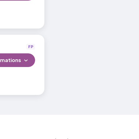
FP
rmations