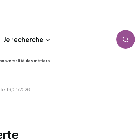
Je recherche
Reche
ransversalité des métiers
r le
19/01/2026
erte