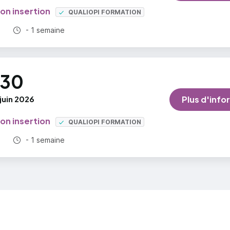
on insertion
QUALIOPI FORMATION
Durée totale :
- 1 semaine
30
juin 2026
Plus d'info
on insertion
QUALIOPI FORMATION
Durée totale :
- 1 semaine