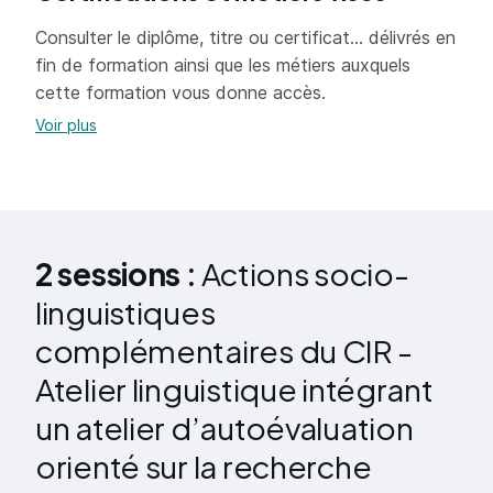
du DELF se fera en fin d'action linguistique.
Consulter le diplôme, titre ou certificat... délivrés en
L'orientation des personnes sur les cours
fin de formation ainsi que les métiers auxquels
préparatoires aux diplômes et la prise en charge du
cette formation vous donne accès.
DELF seront décidées à la rentrée
Voir plus
2 sessions :
Actions socio-
linguistiques
complémentaires du CIR -
Atelier linguistique intégrant
un atelier d’autoévaluation
orienté sur la recherche