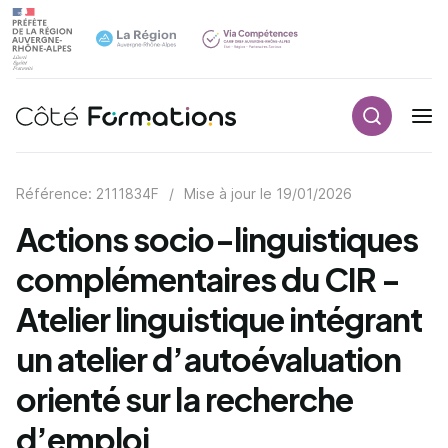
Recherch
Navigation principale
common.skip_link
Référence: 2111834F
/
Mise à jour le
19/01/2026
Actions socio-linguistiques
complémentaires du CIR -
Atelier linguistique intégrant
un atelier d’autoévaluation
orienté sur la recherche
d’emploi