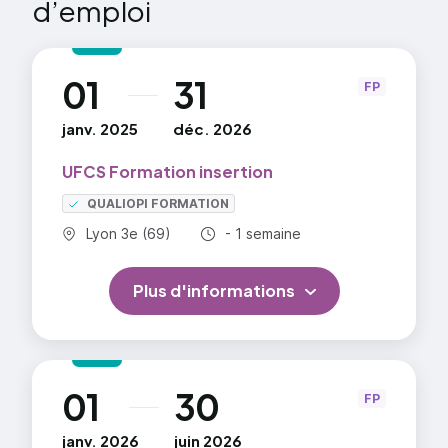
d’emploi
01
31
au
FP
janv. 2025
déc. 2026
UFCS Formation insertion
QUALIOPI FORMATION
Commune :
Durée totale :
Lyon 3e (69)
- 1 semaine
Plus d'informations
01
30
au
FP
janv. 2026
juin 2026