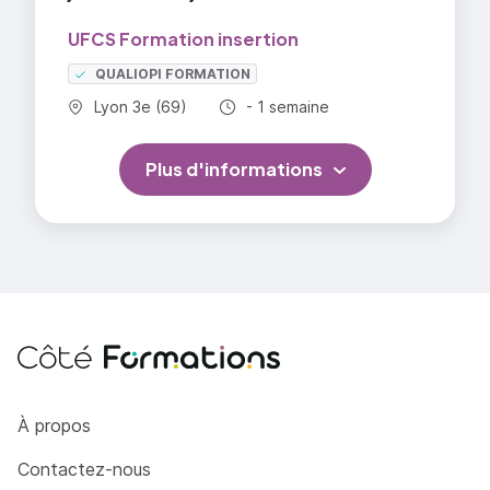
UFCS Formation insertion
QUALIOPI FORMATION
Commune :
Durée totale :
Lyon 3e (69)
- 1 semaine
Plus d'informations
Côté Formations
À propos
Contactez-nous