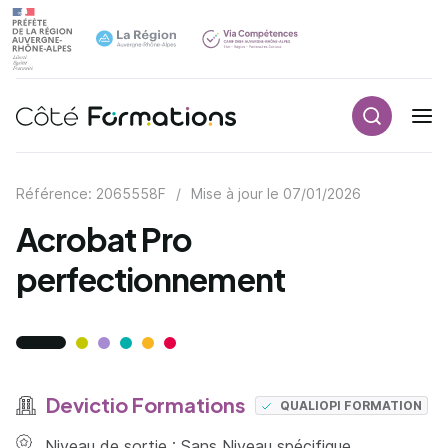
Recherch
Navigation principale
common.skip_link
Référence: 2065558F
/
Mise à jour le
07/01/2026
Acrobat Pro
perfectionnement
Devictio Formations
QUALIOPI FORMATION
Niveau de sortie : Sans Niveau spécifique