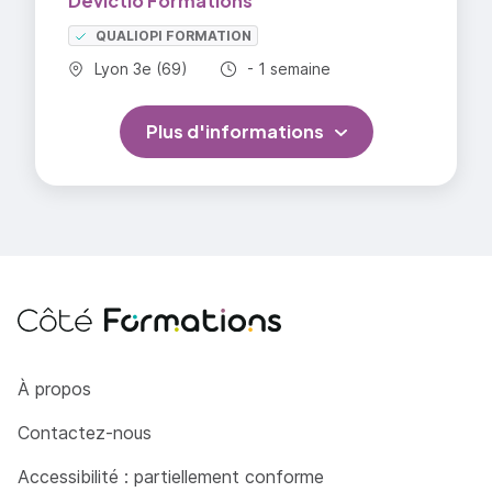
Devictio Formations
l’ouverture
QUALIOPI FORMATION
Optimiser et réduire le poids des PDF
Commune :
Durée totale :
Lyon 3e (69)
- 1 semaine
Imprimer un fichier PDF : ajustement de la
qualité, résolution et couleurs
Plus d'informations
=> En savoir plus
Côté Formations
À propos
Contactez-nous
Accessibilité : partiellement conforme