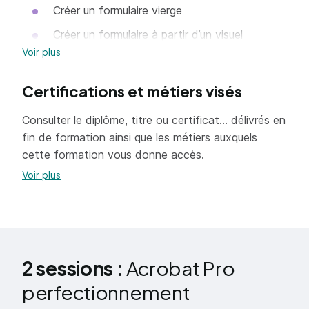
Créer un formulaire vierge
Créer un formulaire à partir d’un visuel
Voir plus
Les outils et les éléments de construction
Ajouter des champs de texte, formatage des
Certifications et métiers visés
contenus, validation, formule de calculs
Consulter le diplôme, titre ou certificat... délivrés en
Ajouter des boutons radio, des cases à
fin de formation ainsi que les métiers auxquels
cocher, des zones de liste, menu déroulant …
cette formation vous donne accès.
Enregistrer pour Acrobat Reader
Voir plus
Diffuser et collecter des données dans un
fichier Excel
LES ÉLÉMENTS INTERACTIFS
2 sessions :
Acrobat Pro
Savoir créer des boutons, ajouter des
commandes de menu
perfectionnement