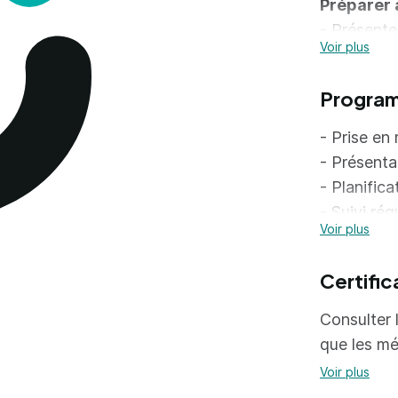
Préparer 
- Présente
Voir plus
compétence
Progra
- Prise en
- Présenta
- Planific
- Suivi ré
Voir plus
- Aide au 
avant
Certific
- Rédactio
certificati
Consulter l
- Préparati
que les mé
Voir plus