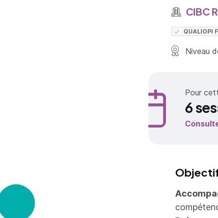
CIBC 
QUALIOPI
Niveau de
Pour cet
6 ses
Consult
Objecti
Accompag
compétence