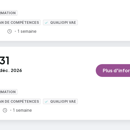
RMATION
LAN DE COMPÉTENCES
QUALIOPI VAE
Durée totale :
- 1 semaine
31
déc. 2026
Plus d'info
RMATION
LAN DE COMPÉTENCES
QUALIOPI VAE
Durée totale :
- 1 semaine