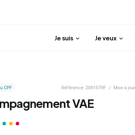
Je suis
Je veux
gation principale
Référence: 2061579F
/
Mise à jou
au CPF
mpagnement VAE