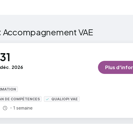
:
Accompagnement VAE
31
déc. 2026
Plus d'info
RMATION
LAN DE COMPÉTENCES
QUALIOPI VAE
Durée totale :
- 1 semaine