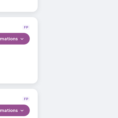
FP
rmations
FP
rmations