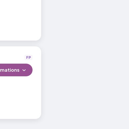
FP
rmations