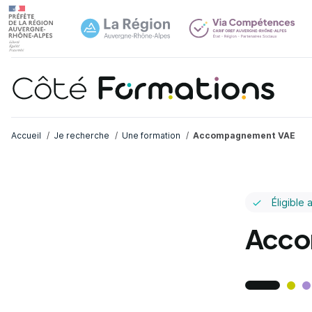
Navi
common.skip_link
Fil d'Ariane
Accueil
Je recherche
Une formation
Accompagnement VAE
Éligible 
Acco