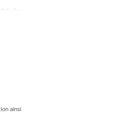
tiels de
re en
tion ainsi