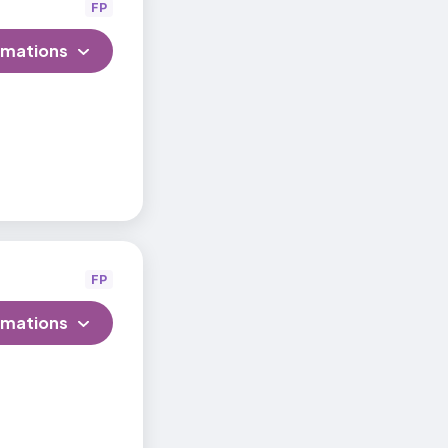
FP
rmations
FP
rmations