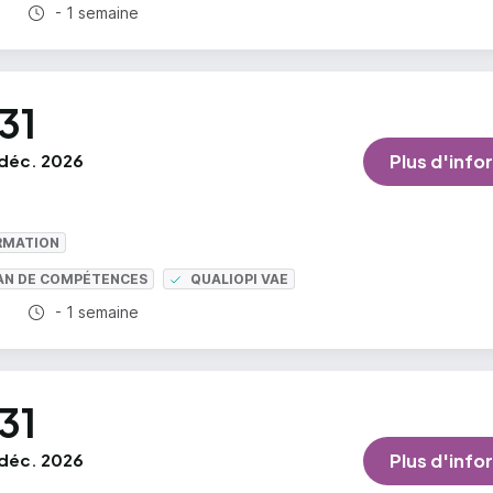
Durée totale :
- 1 semaine
31
déc. 2026
Plus d'info
RMATION
LAN DE COMPÉTENCES
QUALIOPI VAE
Durée totale :
- 1 semaine
31
déc. 2026
Plus d'info