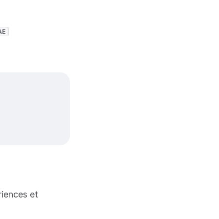
AE
riences et