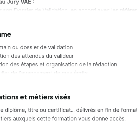
au Jury VAE :
r son Dossier de Validation, en accord avec les référen
s et d’activités de la certification visée.
mme
 main du dossier de validation
tion des attendus du valideur
ation des étapes et organisation de la rédaction
gulier de l'avancement de mes écrits
choix et à l'analyse des situations d’expériences à mett
ations et métiers visés
n en accord avec les activités et compétences de la
on visée
e diplôme, titre ou certificat... délivrés en fin de forma
on à l'entretien devant le jury
tiers auxquels cette formation vous donne accès.