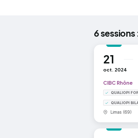
6 sessions 
21
au
oct. 2024
CIBC Rhône
QUALIOPI FO
QUALIOPI BI
Commune :
Limas (69)