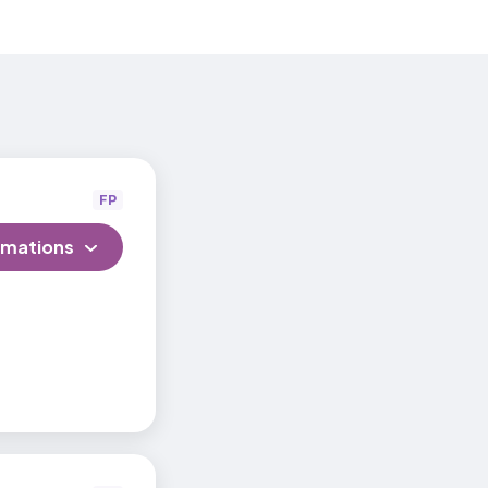
FP
rmations