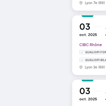
Commune :
Lyon 7e (69)
03
au
oct. 2025
CIBC Rhône
QUALIOPI FO
QUALIOPI BI
Commune :
Lyon 3e (69)
03
au
oct. 2025