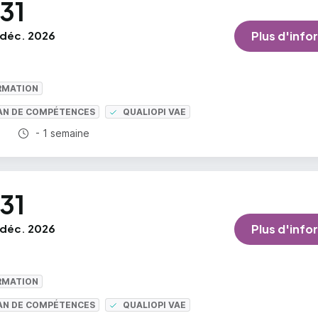
31
déc. 2026
Plus d'info
RMATION
LAN DE COMPÉTENCES
QUALIOPI VAE
Durée totale :
- 1 semaine
31
déc. 2026
Plus d'info
RMATION
LAN DE COMPÉTENCES
QUALIOPI VAE