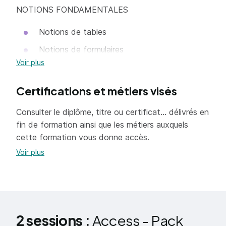
NOTIONS FONDAMENTALES
Notions de tables
Notions de formulaires
Voir plus
Notions de requêtes
Notions d’états
Certifications et métiers visés
Notions de macros
Consulter le diplôme, titre ou certificat... délivrés en
fin de formation ainsi que les métiers auxquels
LES BASES DE DONNÉES
cette formation vous donne accès.
Notions de bases de données
Voir plus
Manipulation de bases de données
Introduction au SQL
LES TABLES
2 sessions :
Access - Pack