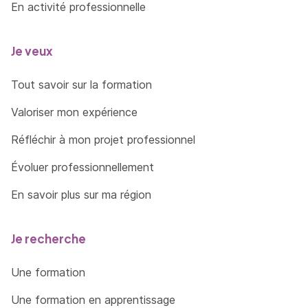
Requêtes conditionnelles
En activité professionnelle
ÉTATS : NOTIONS AVANCÉES
Je veux
Révision des notions de base
Tout savoir sur la formation
Création manuelle
Valoriser mon expérience
Création d’état avec assistant
Imprimer un état
Réfléchir à mon projet professionnel
Sections d’un état
Évoluer professionnellement
Calculs dans un état
En savoir plus sur ma région
MACROS & LANGAGE SQL
Je recherche
Définition
Une formation
Macros sur un bouton de commande
Une formation en apprentissage
Macros lancement d’application