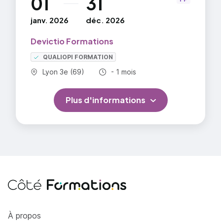
01
31
LES ÉTATS
janv. 2026
déc. 2026
Créer un état
Devictio Formations
Tri et regroupement
QUALIOPI FORMATION
Commune :
Durée totale :
CRÉATION
Lyon 3e (69)
- 1 mois
Modifier un formulaire
Plus d'informations
Requêtes multi-table
RAPPELS
Notions de base
Création de tables
Création de formulaires
Création de requêtes
Côté Formations
À propos