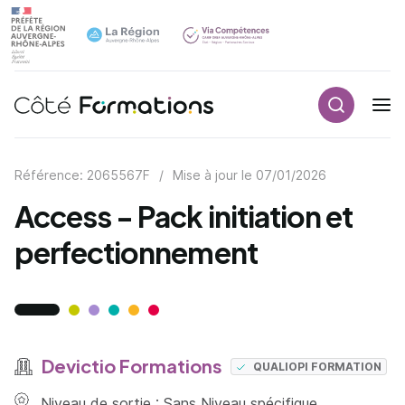
Recherch
Navigation principale
common.skip_link
Référence: 2065567F
/
Mise à jour le
07/01/2026
Access - Pack initiation et
perfectionnement
Devictio Formations
QUALIOPI FORMATION
Niveau de sortie : Sans Niveau spécifique