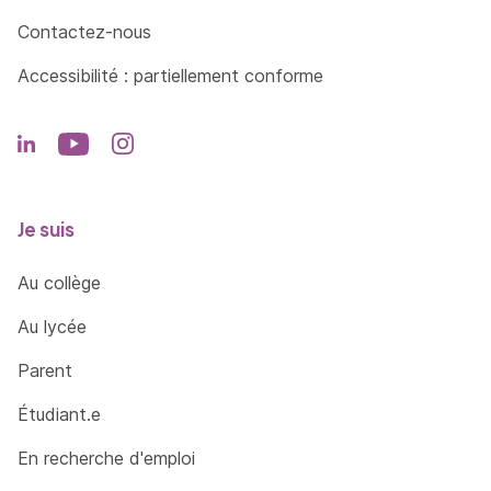
Création d’états
Contactez-nous
FORMULAIRES : NOTIONS AVANCÉES
Accessibilité : partiellement conforme
Liste de propriétés de contrôles avancés
Sous formulaires et formulaires liés
Création et utilisation d’un formulaire
complexe
Je suis
Formulaire complet fait de manière manuelle
Au collège
REQUÊTES : NOTIONS AVANCÉES
Au lycée
Révision des notions de base
Parent
Révision du SQL
Étudiant.e
Utilisations avancées des requêtes
En recherche d'emploi
Expressions dans les requêtes