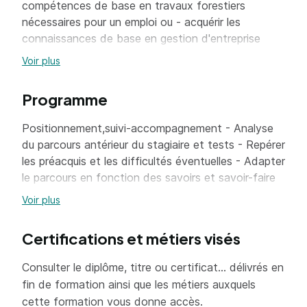
compétences de base en travaux forestiers
nécessaires pour un emploi ou - acquérir les
connaissances de base en gestion d'entreprise
pour la levée de présomption de salariat en forêt
Voir plus
ou - acquérir des compétences correspondant aux
besoins particuliers de l'emploi local en forêt ou -
Programme
acquérir les bases compétences de base
nécessaires à l'utilisation des SIG en forêt.
Positionnement,suivi-accompagnement - Analyse
du parcours antérieur du stagiaire et tests - Repérer
les préacquis et les difficultés éventuelles - Adapter
le parcours en fonction des savoirs et savoir-faire
du stagiaire - Accompagner les démarches de
Voir plus
recherche d'emploi - 14 hCitoyenneté - Laïcité -
Valeurs de la République - Les Valeurs de la
Certifications et métiers visés
République en situation professionnelle - Situer les
Valeurs de la République historiquement et du point
Consulter le diplôme, titre ou certificat... délivrés en
de vue de leur impact juridique - Repérer des
fin de formation ainsi que les métiers auxquels
situations professionnelles dans lesquelles ces
cette formation vous donne accès.