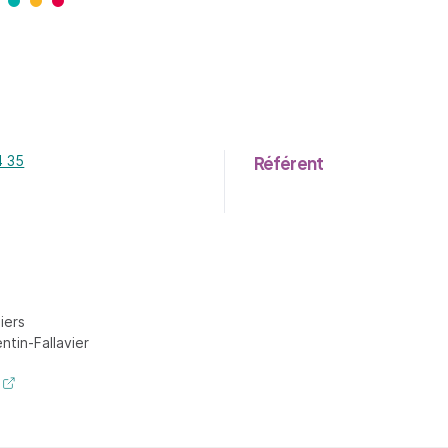
4 35
Référent
iers
tin-Fallavier