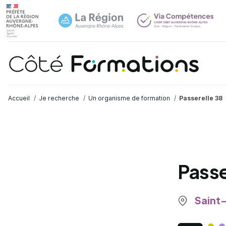
Navi
common.skip_link
Fil d'Ariane
Accueil
Je recherche
Un organisme de formation
Passerelle 38
Passe
Saint-