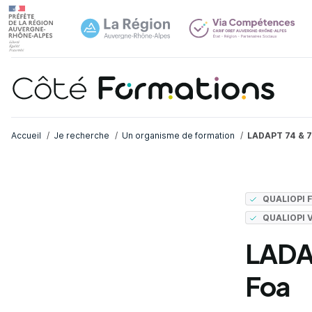
Navi
common.skip_link
Fil d'Ariane
Accueil
Je recherche
Un organisme de formation
LADAPT 74 & 7
QUALIOPI
QUALIOPI 
LADAP
Foa