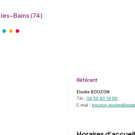
les-Bains (74)
Référent
ganisme - nouvel onglet
Elodie BOUZON
Tél :
04 50 83 19 00
E-mail :
bouzon.elodie@lada
Horaires d'accueil