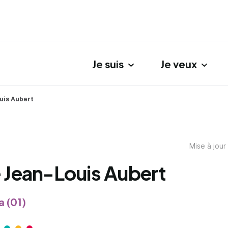
Je suis
Je veux
gation principale
uis Aubert
Mise à jour
 Jean-Louis Aubert
 (01)