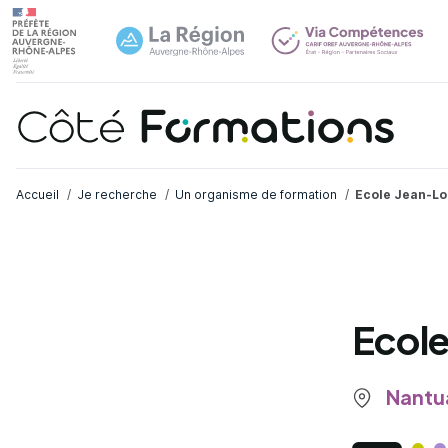
Navi
common.skip_link
Fil d'Ariane
Accueil
Je recherche
Un organisme de formation
Ecole Jean-Lo
Ecole
Nantua