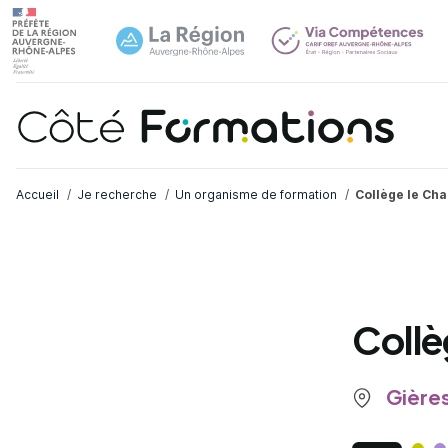
Navi
common.skip_link
Fil d'Ariane
Accueil
Je recherche
Un organisme de formation
Collège le Ch
Collè
Gières