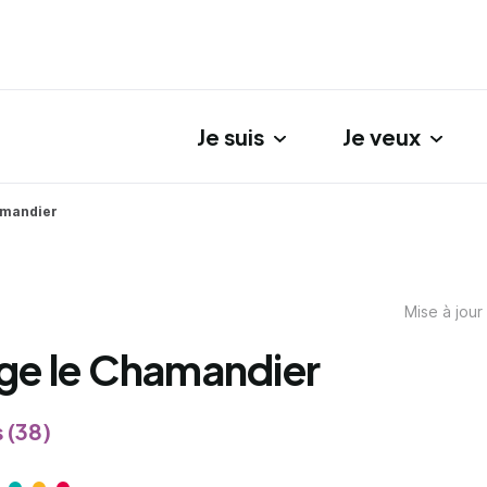
Je suis
Je veux
gation principale
amandier
Mise à jour
ge le Chamandier
 (38)