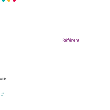
Référent
ganisme - nouvel onglet
illis