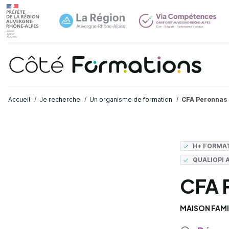
Navi
common.skip_link
Fil d'Ariane
Accueil
Je recherche
Un organisme de formation
CFA Peronnas
H+ FORMA
QUALIOPI 
CFA 
MAISON FAMI