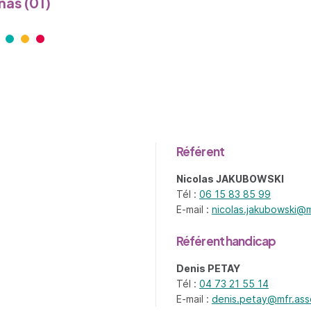
as (01)
Référent
ganisme - nouvel onglet
Nicolas JAKUBOWSKI
Tél :
06 15 83 85 99
E-mail :
nicolas.jakubowski@m
Référent handicap
Denis PETAY
Tél :
04 73 21 55 14
E-mail :
denis.petay@mfr.ass