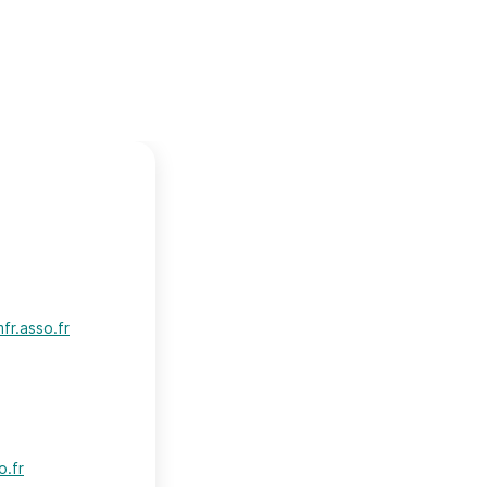
fr.asso.fr
o.fr