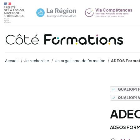
Navi
common.skip_link
Fil d'Ariane
Accueil
Je recherche
Un organisme de formation
ADEOS Format
QUALIOPI
QUALIOPI 
ADEO
ADEOS FORM