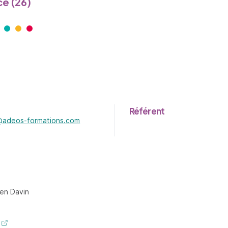
e (26)
Référent
@adeos-formations.com
ganisme - nouvel onglet
ien Davin