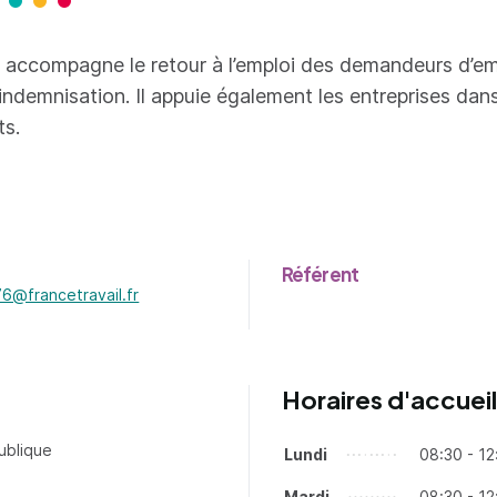
 accompagne le retour à l’emploi des demandeurs d’em
 indemnisation. Il appuie également les entreprises dans
ts.
Référent
6@francetravail.fr
ganisme - nouvel onglet
Horaires d'accueil
ublique
Lundi
Jours
Tranches horaires
08:30 - 12
Mardi
08:30 - 12