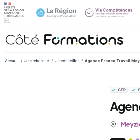
Navi
common.skip_link
Fil d'Ariane
Accueil
Je recherche
Un conseiller
Agence France Travail Mey
CEP
Agenc
Meyzie