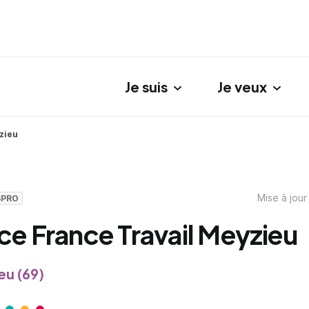
Je suis
Je veux
gation principale
zieu
Mise à jour
SPRO
e France Travail Meyzieu
u (69)