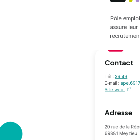
Pôle emploi
assure leur
recrutemen
Contact
Tél :
39 49
E-mail :
ape.6917
Site web
de l'or
Adresse
20 rue de la Rép
69881 Meyzieu