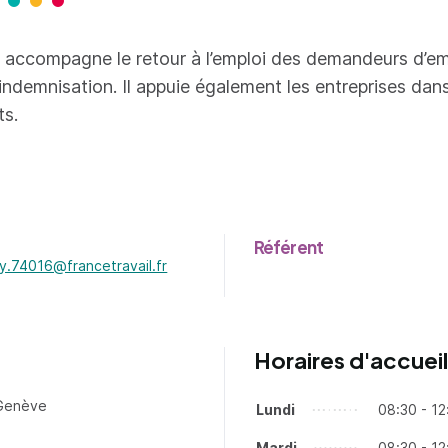
 accompagne le retour à l’emploi des demandeurs d’em
 indemnisation. Il appuie également les entreprises dans
ts.
Référent
y.74016@francetravail.fr
ganisme - nouvel onglet
Horaires d'accueil
 Genève
Lundi
Jours
Tranches horaires
08:30 - 12
Mardi
08:30 - 12