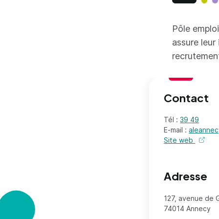
Pôle emploi
assure leur
recrutemen
Contact
Tél :
39 49
E-mail :
aleannec
Site web
de l'or
Adresse
127, avenue de
74014 Annecy