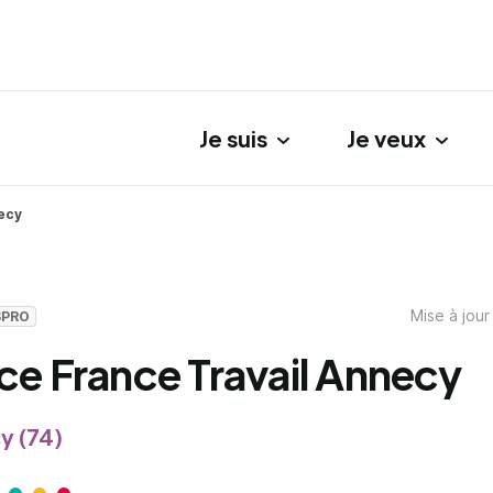
Je suis
Je veux
gation principale
ecy
Mise à jour
SPRO
e France Travail Annecy
y (74)