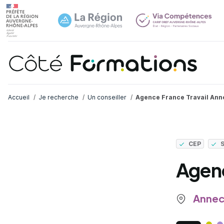
Navi
common.skip_link
Fil d'Ariane
Accueil
Je recherche
Un conseiller
Agence France Travail Ann
CEP
Agenc
Annec