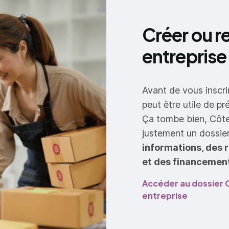
Créer ou r
entreprise
Avant de vous inscri
peut être utile de pr
Ça tombe bien, Côt
justement un dossie
informations, des 
et des financeme
Accéder au dossier 
entreprise