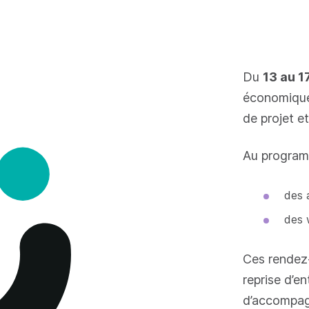
Du
13 au 1
économique)
de projet e
Au progra
des a
des 
Ces rendez-
reprise d’en
d’accompag