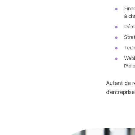
Fina
à ch
Déma
Strat
Tech
Webi
l’Adie
Autant de 
d’entrepris