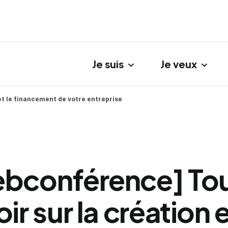
Je suis
Je veux
gation principale
et le financement de votre entreprise
bconférence] To
ir sur la création e