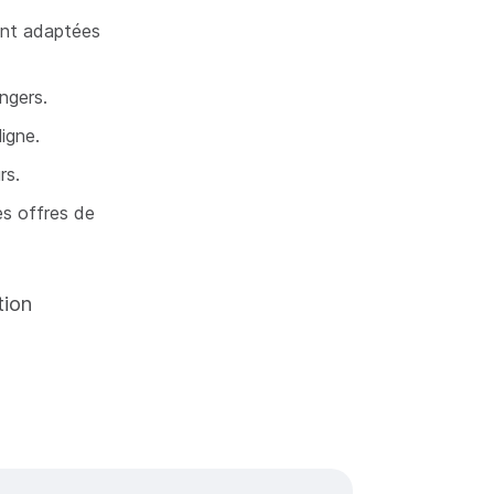
ent adaptées
ngers.
ligne.
rs.
es offres de
tion