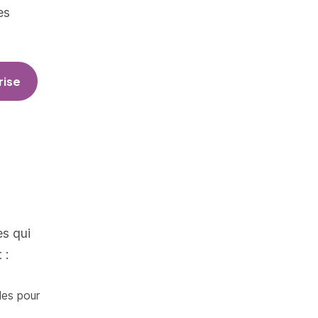
es
rise
s qui
 :
les pour