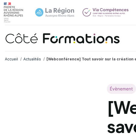
Aller au contenu principal
Aller au contenu principal
Navi
Fil d'Ariane
Accueil
Actualités
[Webconférence] Tout savoir sur la création 
Évènement
[We
savo