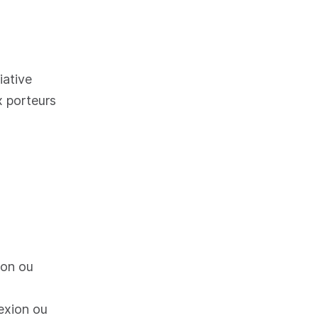
tiative
x porteurs
ion ou
exion ou