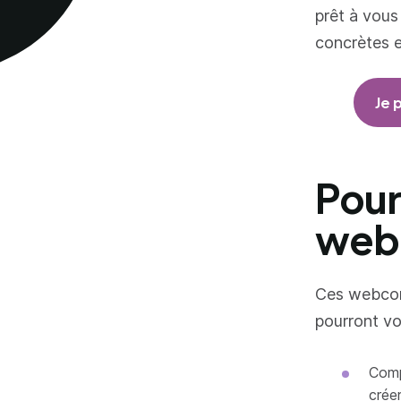
prêt à vous
concrètes e
Je 
Pour
webc
Ces webcon
pourront vo
Comp
créer